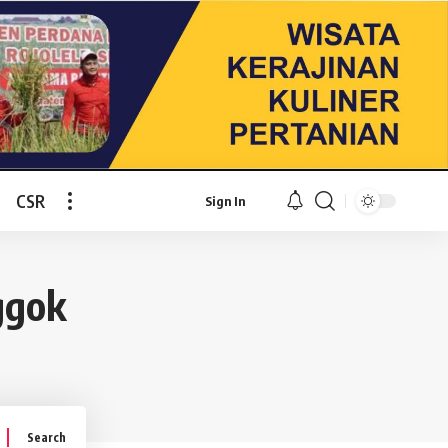
CSR
Sign In
ggok