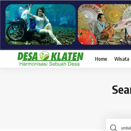
Home
Wisata
Sea
Sear