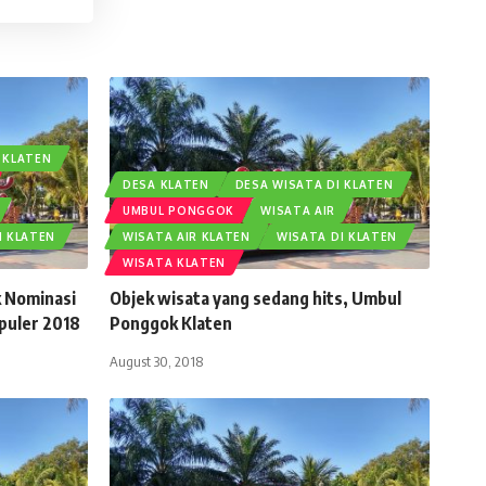
 KLATEN
DESA KLATEN
DESA WISATA DI KLATEN
UMBUL PONGGOK
WISATA AIR
I KLATEN
WISATA AIR KLATEN
WISATA DI KLATEN
WISATA KLATEN
 Nominasi
Objek wisata yang sedang hits, Umbul
puler 2018
Ponggok Klaten
August 30, 2018