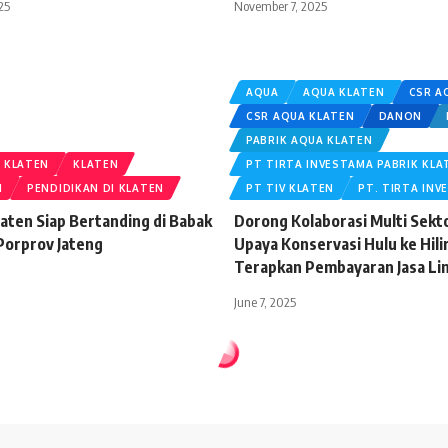
25
November 7, 2025
AQUA
AQUA KLATEN
CSR A
CSR AQUA KLATEN
DANON
PABRIK AQUA KLATEN
 KLATEN
KLATEN
PT TIRTA INVESTAMA PABRIK KLA
N
PENDIDIKAN DI KLATEN
PT TIV KLATEN
PT. TIRTA INV
laten Siap Bertanding di Babak
Dorong Kolaborasi Multi Sekt
 Porprov Jateng
Upaya Konservasi Hulu ke Hil
Terapkan Pembayaran Jasa Li
June 7, 2025