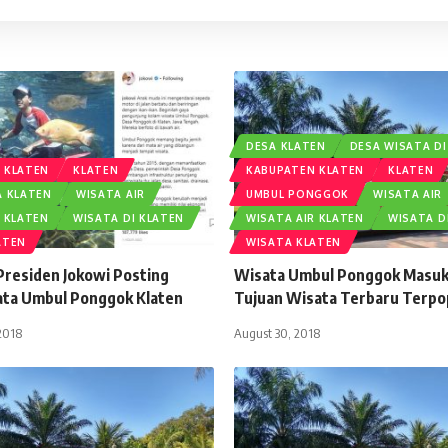
DESA KLATEN
DESA WISATA DI
 KLATEN
KLATEN
KABUPATEN KLATEN
KLATEN
A KLATEN
WISATA AIR
UMBUL PONGGOK
WISATA AIR
R KLATEN
WISATA DI KLATEN
WISATA AIR KLATEN
WISATA D
ATEN
WISATA KLATEN
Presiden Jokowi Posting
Wisata Umbul Ponggok Masuk
ta Umbul Ponggok Klaten
Tujuan Wisata Terbaru Terpo
2018
August 30, 2018