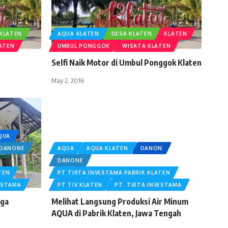
 KLATEN
AQUA KLATEN
DESA KLATEN
KLATEN
ATEN
UMBUL PONGGOK
WISATA KLATEN
Selfi Naik Motor di Umbul Ponggok Klaten
May 2, 2016
QUA
DANONE
AQUA
AQUA KLATEN
DANON
DANONE
TEN
PT TIRTA INVESTAMA PABRIK KLATEN
ESTAMA
PT TIV KLATEN
PT. TIRTA INVESTAMA
aga
Melihat Langsung Produksi Air Minum
AQUA di Pabrik Klaten, Jawa Tengah