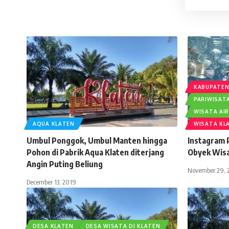
for:
KABUPATEN
PARIWISAT
WISATA AI
AQUA KLATEN
WISATA KL
Umbul Ponggok, Umbul Manten hingga
Instagram 
Pohon di Pabrik Aqua Klaten diterjang
Obyek Wisa
Angin Puting Beliung
November 29, 
December 13, 2019
DESA KLATEN
DESA WISATA DI KLATEN