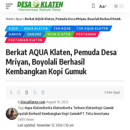
Aa
Home
»
Aqua
»
Berkat AQUA Klaten, Pemuda Desa Mriyan, Boyolali Berhasil Kembangkan Kopi Gumuk
AQUA
AQUA KLATEN
CSR AQUA
CSR AQUA KLATEN
DANON
DANONE
DESA KLATEN
PERTANIAN
PERTANIAN KLATEN
Berkat AQUA Klaten, Pemuda Desa
Mriyan, Boyolali Berhasil
Kembangkan Kopi Gumuk
5 Min Read
By
DesaKlaten.com
August 16, 2023
Tags:
Aqua Klaten
Berita Klaten
Berita Terbaru Klaten
Kopi Gumuk
oyolali Berhasil Kembangkan Kopi Gumuk
PT Tirta Investama
495 Views
Last updated: November 13, 2024 1:50 am