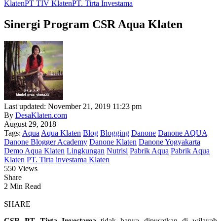
Klaten
PT TIV Klaten
PT. Tirta Investama
Sinergi Program CSR Aqua Klaten
Last updated: November 21, 2019 11:23 pm
By
DesaKlaten.com
August 29, 2018
Tags:
Aqua
Aqua Klaten
Blog
Blogging
Danone
Danone AQUA
Danone Blogger Academy
Danone Klaten
Danone Yogyakarta
Demo Aqua Klaten
Lingkungan
Nutrisi
Pabrik Aqua
Pabrik Aqua
Klaten
PT. Tirta investama Klaten
550 Views
Share
2 Min Read
SHARE
CSR PT Tirta Investama
tidak hanya dipusatkan di wilayah