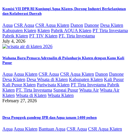
Komisi VII DPR RI Kunjungi Aqua Klaten, Dorong Industri Berkelanjutan
dan Kolaborasi Daerah
Aqua
CSR Aqua
CSR Aqua Klaten
Danon
Danone
Desa Klaten
Kabupaten Klaten
Klaten
Pabrik AQUA Klaten
PT Tirta Investama
Pabrik Klaten
PT TIV Klaten
PT. Tirta Investama
July 4, 2026
Wahana Baru Pemacu Adrenalin di Polanharjo Klaten dengan Kano Kali
Pusur
Aqua
Aqua Klaten
CSR Aqua
CSR Aqua Klaten
Danon
Danone
Desa Klaten
Desa Wisata di Klaten
Kabupaten Klaten
Kali Pusur
Kali Pusur Klaten
Pariwisata Klaten
PT Tirta Investama Pabrik
Klaten
PT. Tirta Investama
Sungai Pusur
Wisata Air
Wisata Air
Klaten
Wisata di Klaten
Wisata Klaten
February 27, 2026
Desa Ponggok gandeng IPB dan Aqua tanam 1400 pohon
Aqua
Aqua Klaten
Bantuan Aqua
CSR Aqua
CSR Aqua Klaten