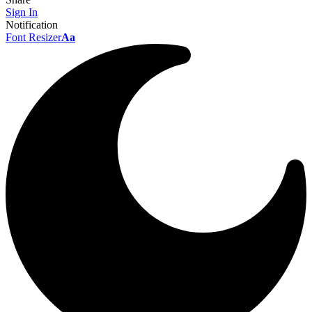
Sign In
Notification
Font Resizer
Aa