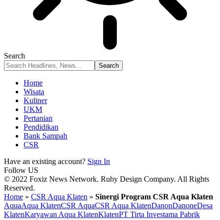
Search
Home
Wisata
Kuliner
UKM
Pertanian
Pendidikan
Bank Sampah
CSR
Have an existing account?
Sign In
Follow US
© 2022 Foxiz News Network. Ruby Design Company. All Rights
Reserved.
Home
»
CSR Aqua Klaten
»
Sinergi Program CSR Aqua Klaten
Aqua
Aqua Klaten
CSR Aqua
CSR Aqua Klaten
Danon
Danone
Desa
Klaten
Karyawan Aqua Klaten
Klaten
PT Tirta Investama Pabrik