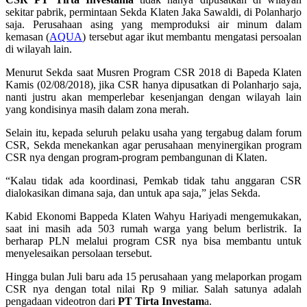
sekitar pabrik, permintaan Sekda Klaten Jaka Sawaldi, di Polanharjo
saja. Perusahaan asing yang memproduksi air minum dalam
kemasan (
AQUA
) tersebut agar ikut membantu mengatasi persoalan
di wilayah lain.
Menurut Sekda saat Musren Program CSR 2018 di Bapeda Klaten
Kamis (02/08/2018), jika CSR hanya dipusatkan di Polanharjo saja,
nanti justru akan memperlebar kesenjangan dengan wilayah lain
yang kondisinya masih dalam zona merah.
Selain itu, kepada seluruh pelaku usaha yang tergabug dalam forum
CSR, Sekda menekankan agar perusahaan menyinergikan program
CSR nya dengan program-program pembangunan di Klaten.
“Kalau tidak ada koordinasi, Pemkab tidak tahu anggaran CSR
dialokasikan dimana saja, dan untuk apa saja,” jelas Sekda.
Kabid Ekonomi Bappeda Klaten Wahyu Hariyadi mengemukakan,
saat ini masih ada 503 rumah warga yang belum berlistrik. Ia
berharap PLN melalui program CSR nya bisa membantu untuk
menyelesaikan persolaan tersebut.
Hingga bulan Juli baru ada 15 perusahaan yang melaporkan progam
CSR nya dengan total nilai Rp 9 miliar. Salah satunya adalah
pengadaan videotron dari
PT Tirta Investam
a.