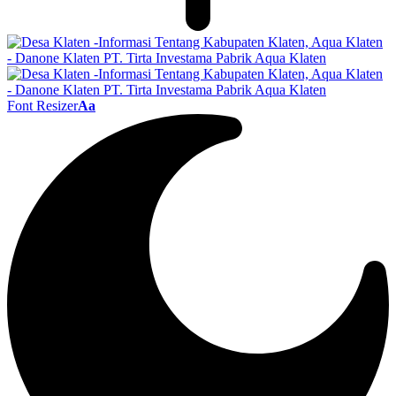
Font Resizer
Aa