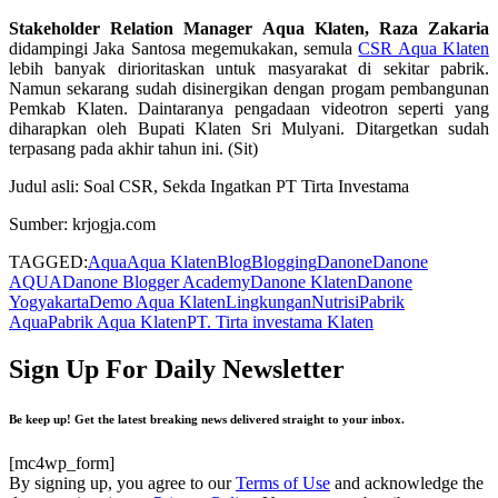
Stakeholder Relation Manager Aqua Klaten, Raza Zakaria
didampingi Jaka Santosa megemukakan, semula
CSR Aqua Klaten
lebih banyak dirioritaskan untuk masyarakat di sekitar pabrik.
Namun sekarang sudah disinergikan dengan progam pembangunan
Pemkab Klaten. Daintaranya pengadaan videotron seperti yang
diharapkan oleh Bupati Klaten Sri Mulyani. Ditargetkan sudah
terpasang pada akhir tahun ini. (Sit)
Judul asli: Soal CSR, Sekda Ingatkan PT Tirta Investama
Sumber: krjogja.com
TAGGED:
Aqua
Aqua Klaten
Blog
Blogging
Danone
Danone
AQUA
Danone Blogger Academy
Danone Klaten
Danone
Yogyakarta
Demo Aqua Klaten
Lingkungan
Nutrisi
Pabrik
Aqua
Pabrik Aqua Klaten
PT. Tirta investama Klaten
Sign Up For Daily Newsletter
Be keep up! Get the latest breaking news delivered straight to your inbox.
[mc4wp_form]
By signing up, you agree to our
Terms of Use
and acknowledge the