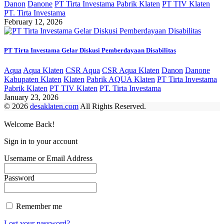
Danon
Danone
PT Tirta Investama Pabrik Klaten
PT TIV Klaten
PT. Tirta Investama
February 12, 2026
PT Tirta Investama Gelar Diskusi Pemberdayaan Disabilitas
Aqua
Aqua Klaten
CSR Aqua
CSR Aqua Klaten
Danon
Danone
Kabupaten Klaten
Klaten
Pabrik AQUA Klaten
PT Tirta Investama
Pabrik Klaten
PT TIV Klaten
PT. Tirta Investama
January 23, 2026
© 2026
desaklaten.com
All Rights Reserved.
Welcome Back!
Sign in to your account
Username or Email Address
Password
Remember me
Lost your password?