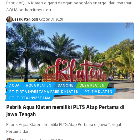
Pabrik AQUA Klaten diganti dengan pengolah energei dari matahari
AQUA berkomitmen terus…
DesaKlaten.com
October 31, 2020
AQUA
AQUA KLATEN
DANONE
DESA KLATEN
PT TIRTA INVESTAMA PABRIK KLATEN
PT TIV KLATEN
PT. TIRTA INVESTAMA
Pabrik Aqua Klaten memiliki PLTS Atap Pertama di
Jawa Tengah
Pabrik Aqua Klaten memiliki PLTS Atap Pertama di Jawa Tengah
Pertama dan…