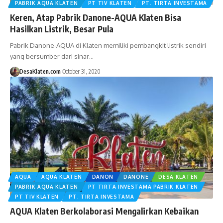
PABRIK AQUA KLATEN
PT TIV KLATEN
PT. TIRTA INVESTAMA
Keren, Atap Pabrik Danone-AQUA Klaten Bisa
Hasilkan Listrik, Besar Pula
Pabrik Danone-AQUA di Klaten memiliki pembangkit listrik sendiri
yang bersumber dari sinar…
DesaKlaten.com
October 31, 2020
AQUA
AQUA KLATEN
DANON
DANONE
DESA KLATEN
PABRIK AQUA KLATEN
PT TIRTA INVESTAMA PABRIK KLATEN
PT TIV KLATEN
PT. TIRTA INVESTAMA
AQUA Klaten Berkolaborasi Mengalirkan Kebaikan