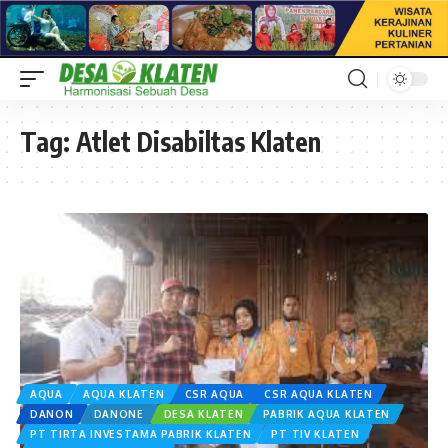
Tag:
Atlet Disabiltas Klaten
AQUA
AQUA KLATEN
CSR AQUA
CSR AQUA KLATEN
DANON
DANONE
DESA KLATEN
PABRIK AQUA KLATEN
PT TIRTA INVESTAMA PABRIK KLATEN
PT TIV KLATEN