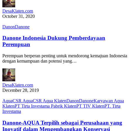
DesaKlaten.com
October 31, 2020
Danon
Danone
Danone Indonesia Dukung Pemberdayaan
Perempuan
Perempuan berperan penting untuk mendorong kemajuan Indonesia
dengan kemampuan dan potensi yang…
DesaKlaten.com
December 28, 2019
Aqua
CSR Aqua
CSR Aqua Klaten
Danon
Danone
Karyawan Aqua
Klaten
PT Tirta Investama Pabrik Klaten
PT TIV Klaten
PT. Tirta
Investama
Danone-AQUA Terpilih sebagai Perusahaan yang
Inovatif dalam Mengembangkan Konservasi