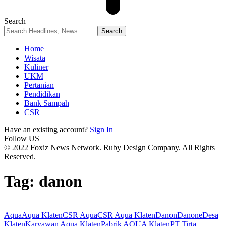
Search
Home
Wisata
Kuliner
UKM
Pertanian
Pendidikan
Bank Sampah
CSR
Have an existing account?
Sign In
Follow US
© 2022 Foxiz News Network. Ruby Design Company. All Rights
Reserved.
Tag:
danon
Aqua
Aqua Klaten
CSR Aqua
CSR Aqua Klaten
Danon
Danone
Desa
Klaten
Karyawan Aqua Klaten
Pabrik AQUA Klaten
PT Tirta