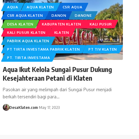
AQUA
AQUA KLATEN
CSR AQUA
CSR AQUA KLATEN
DANON
DANONE
DESA KLATEN
KABUPATEN KLATEN
KALI PUSUR
KALI PUSUR KLATEN
KLATEN
PABRIK AQUA KLATEN
PT TIRTA INVESTAMA PABRIK KLATEN
PT TIV KLATEN
PT. TIRTA INVESTAMA
Aqua Ikut Kelola Sungai Pusur Dukung
Kesejahteraan Petani di Klaten
Pasokan air yang melimpah dari Sungai Pusur menjadi
berkah tersendiri bagi para…
DesaKlaten.com
May 17, 2023