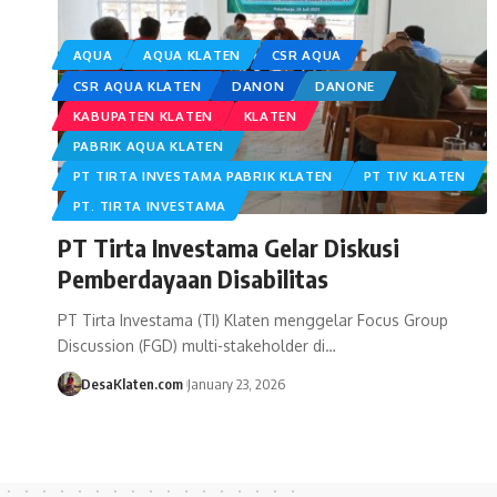
AQUA
AQUA KLATEN
CSR AQUA
CSR AQUA KLATEN
DANON
DANONE
KABUPATEN KLATEN
KLATEN
PABRIK AQUA KLATEN
PT TIRTA INVESTAMA PABRIK KLATEN
PT TIV KLATEN
PT. TIRTA INVESTAMA
PT Tirta Investama Gelar Diskusi
Pemberdayaan Disabilitas
PT Tirta Investama (TI) Klaten menggelar Focus Group
Discussion (FGD) multi-stakeholder di…
DesaKlaten.com
January 23, 2026