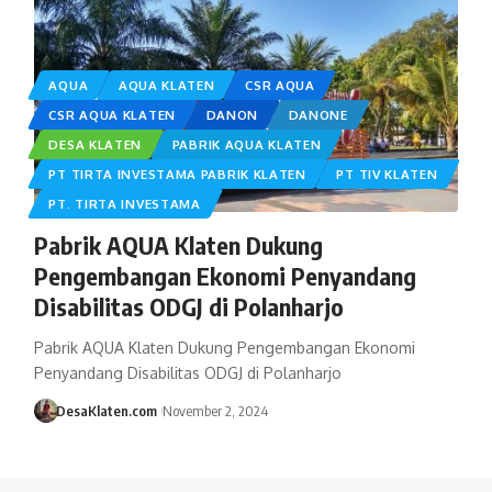
AQUA
AQUA KLATEN
CSR AQUA
CSR AQUA KLATEN
DANON
DANONE
DESA KLATEN
PABRIK AQUA KLATEN
PT TIRTA INVESTAMA PABRIK KLATEN
PT TIV KLATEN
PT. TIRTA INVESTAMA
Pabrik AQUA Klaten Dukung
Pengembangan Ekonomi Penyandang
Disabilitas ODGJ di Polanharjo
Pabrik AQUA Klaten Dukung Pengembangan Ekonomi
Penyandang Disabilitas ODGJ di Polanharjo
DesaKlaten.com
November 2, 2024