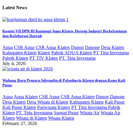
Latest News
Komisi VII DPR RI Kunjungi Aqua Klaten, Dorong Industri Berkelanjutan
dan Kolaborasi Daerah
Aqua
CSR Aqua
CSR Aqua Klaten
Danon
Danone
Desa Klaten
Kabupaten Klaten
Klaten
Pabrik AQUA Klaten
PT Tirta Investama
Pabrik Klaten
PT TIV Klaten
PT. Tirta Investama
July 4, 2026
Wahana Baru Pemacu Adrenalin di Polanharjo Klaten dengan Kano Kali
Pusur
Aqua
Aqua Klaten
CSR Aqua
CSR Aqua Klaten
Danon
Danone
Desa Klaten
Desa Wisata di Klaten
Kabupaten Klaten
Kali Pusur
Kali Pusur Klaten
Pariwisata Klaten
PT Tirta Investama Pabrik
Klaten
PT. Tirta Investama
Sungai Pusur
Wisata Air
Wisata Air
Klaten
Wisata di Klaten
Wisata Klaten
February 27, 2026