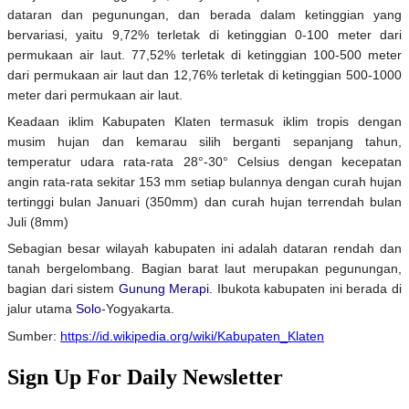
dataran dan pegunungan, dan berada dalam ketinggian yang
bervariasi, yaitu 9,72% terletak di ketinggian 0-100 meter dari
permukaan air laut. 77,52% terletak di ketinggian 100-500 meter
dari permukaan air laut dan 12,76% terletak di ketinggian 500-1000
meter dari permukaan air laut.
Keadaan iklim Kabupaten Klaten termasuk iklim tropis dengan
musim hujan dan kemarau silih berganti sepanjang tahun,
temperatur udara rata-rata 28°-30° Celsius dengan kecepatan
angin rata-rata sekitar 153 mm setiap bulannya dengan curah hujan
tertinggi bulan Januari (350mm) dan curah hujan terrendah bulan
Juli (8mm)
Sebagian besar wilayah kabupaten ini adalah dataran rendah dan
tanah bergelombang. Bagian barat laut merupakan pegunungan,
bagian dari sistem
Gunung Merapi
. Ibukota kabupaten ini berada di
jalur utama
Solo
-Yogyakarta.
Sumber:
https://id.wikipedia.org/wiki/Kabupaten_Klaten
Sign Up For Daily Newsletter