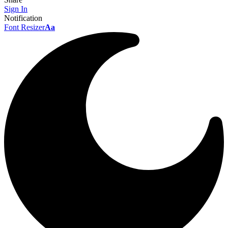
Sign In
Notification
Font Resizer
Aa