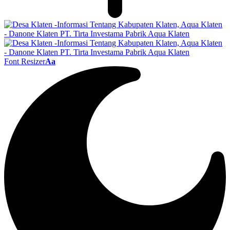
Font Resizer
Aa