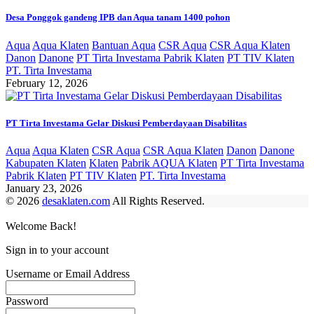
Desa Ponggok gandeng IPB dan Aqua tanam 1400 pohon
Aqua
Aqua Klaten
Bantuan Aqua
CSR Aqua
CSR Aqua Klaten
Danon
Danone
PT Tirta Investama Pabrik Klaten
PT TIV Klaten
PT. Tirta Investama
February 12, 2026
PT Tirta Investama Gelar Diskusi Pemberdayaan Disabilitas
Aqua
Aqua Klaten
CSR Aqua
CSR Aqua Klaten
Danon
Danone
Kabupaten Klaten
Klaten
Pabrik AQUA Klaten
PT Tirta Investama
Pabrik Klaten
PT TIV Klaten
PT. Tirta Investama
January 23, 2026
© 2026
desaklaten.com
All Rights Reserved.
Welcome Back!
Sign in to your account
Username or Email Address
Password