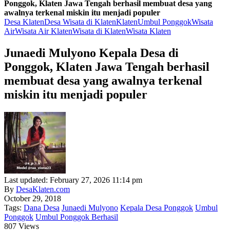
Ponggok, Klaten Jawa Tengah berhasil membuat desa yang
awalnya terkenal miskin itu menjadi populer
Desa Klaten
Desa Wisata di Klaten
Klaten
Umbul Ponggok
Wisata
Air
Wisata Air Klaten
Wisata di Klaten
Wisata Klaten
Junaedi Mulyono Kepala Desa di
Ponggok, Klaten Jawa Tengah berhasil
membuat desa yang awalnya terkenal
miskin itu menjadi populer
Last updated: February 27, 2026 11:14 pm
By
DesaKlaten.com
October 29, 2018
Tags:
Dana Desa
Junaedi Mulyono
Kepala Desa Ponggok
Umbul
Ponggok
Umbul Ponggok Berhasil
807 Views