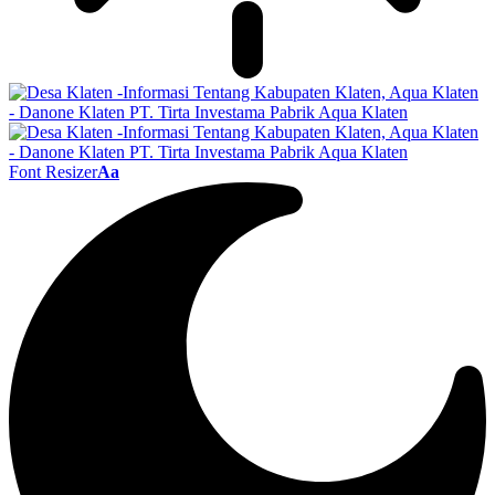
Font Resizer
Aa