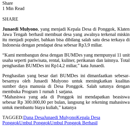
Share
1 Min Read
SHARE
Junaedi Mulyono
, yang menjadi Kepala Desa di Ponggok, Klaten
Jawa Tengah berhasil membuat desa yang awalnya terkenal miskin
itu menjadi populer, bahkan bisa dibilang salah satu desa terkaya di
Indonesia dengan pendapat desa sebesar Rp3,9 miliar.
“Kami membangun desa dengan BUMDes yang mempunyai 11 unit
usaha seperti pariwisata, rental, kuliner, perikanan dan lainnya. Total
penghasilan BUMDes ini Rp14,2 miliar,” kata Junaedi.
Penghasilan yang besar dari BUMDes ini dimanfaatkan sebesar-
besarnya oleh Junaedi Mulyono untuk meningkatkan kualitas
sumber daya manusia di Desa Ponggok. Salah satunya dengan
membuka Program 1 rumah 1 sarjana.
“Mahasiswa yang ada di Ponggok ini mendapatkan beasiswa
sebesar Rp 300.000,00 per bulan, langsung ke rekening mahasiswa
untuk membantu biaya kuliah,” katanya
TAGGED:
Dana Desa
Junaedi Mulyono
Kepala Desa
Ponggok
Umbul Ponggok
Umbul Ponggok Berhasil