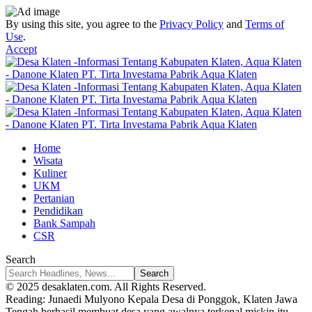
By using this site, you agree to the
Privacy Policy
and
Terms of
Use
.
Accept
Home
Wisata
Kuliner
UKM
Pertanian
Pendidikan
Bank Sampah
CSR
Search
© 2025 desaklaten.com. All Rights Reserved.
Reading:
Junaedi Mulyono Kepala Desa di Ponggok, Klaten Jawa
Tengah berhasil membuat desa yang awalnya terkenal miskin itu