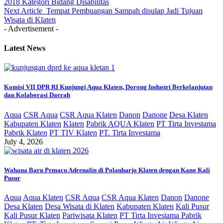
2018 Kategori Bidang Disabilitas
Next Article
Tempat Pembuangan Sampah disulap Jadi Tujuan
Wisata di Klaten
- Advertisement -
Latest News
Komisi VII DPR RI Kunjungi Aqua Klaten, Dorong Industri Berkelanjutan
dan Kolaborasi Daerah
Aqua
CSR Aqua
CSR Aqua Klaten
Danon
Danone
Desa Klaten
Kabupaten Klaten
Klaten
Pabrik AQUA Klaten
PT Tirta Investama
Pabrik Klaten
PT TIV Klaten
PT. Tirta Investama
July 4, 2026
Wahana Baru Pemacu Adrenalin di Polanharjo Klaten dengan Kano Kali
Pusur
Aqua
Aqua Klaten
CSR Aqua
CSR Aqua Klaten
Danon
Danone
Desa Klaten
Desa Wisata di Klaten
Kabupaten Klaten
Kali Pusur
Kali Pusur Klaten
Pariwisata Klaten
PT Tirta Investama Pabrik