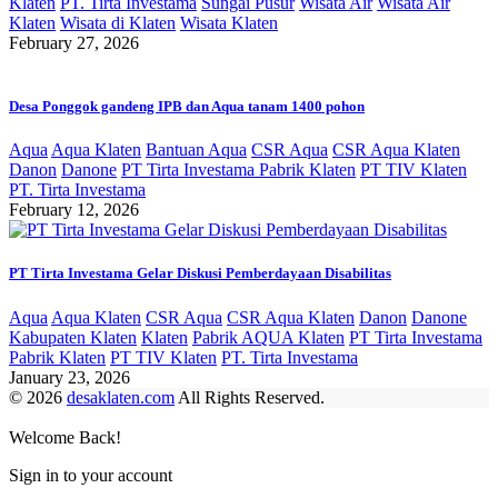
Klaten
PT. Tirta Investama
Sungai Pusur
Wisata Air
Wisata Air
Klaten
Wisata di Klaten
Wisata Klaten
February 27, 2026
Desa Ponggok gandeng IPB dan Aqua tanam 1400 pohon
Aqua
Aqua Klaten
Bantuan Aqua
CSR Aqua
CSR Aqua Klaten
Danon
Danone
PT Tirta Investama Pabrik Klaten
PT TIV Klaten
PT. Tirta Investama
February 12, 2026
PT Tirta Investama Gelar Diskusi Pemberdayaan Disabilitas
Aqua
Aqua Klaten
CSR Aqua
CSR Aqua Klaten
Danon
Danone
Kabupaten Klaten
Klaten
Pabrik AQUA Klaten
PT Tirta Investama
Pabrik Klaten
PT TIV Klaten
PT. Tirta Investama
January 23, 2026
© 2026
desaklaten.com
All Rights Reserved.
Welcome Back!
Sign in to your account