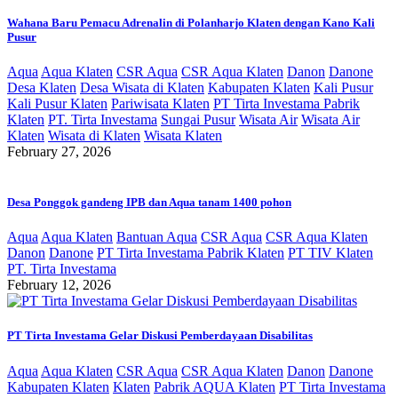
Wahana Baru Pemacu Adrenalin di Polanharjo Klaten dengan Kano Kali
Pusur
Aqua
Aqua Klaten
CSR Aqua
CSR Aqua Klaten
Danon
Danone
Desa Klaten
Desa Wisata di Klaten
Kabupaten Klaten
Kali Pusur
Kali Pusur Klaten
Pariwisata Klaten
PT Tirta Investama Pabrik
Klaten
PT. Tirta Investama
Sungai Pusur
Wisata Air
Wisata Air
Klaten
Wisata di Klaten
Wisata Klaten
February 27, 2026
Desa Ponggok gandeng IPB dan Aqua tanam 1400 pohon
Aqua
Aqua Klaten
Bantuan Aqua
CSR Aqua
CSR Aqua Klaten
Danon
Danone
PT Tirta Investama Pabrik Klaten
PT TIV Klaten
PT. Tirta Investama
February 12, 2026
PT Tirta Investama Gelar Diskusi Pemberdayaan Disabilitas
Aqua
Aqua Klaten
CSR Aqua
CSR Aqua Klaten
Danon
Danone
Kabupaten Klaten
Klaten
Pabrik AQUA Klaten
PT Tirta Investama