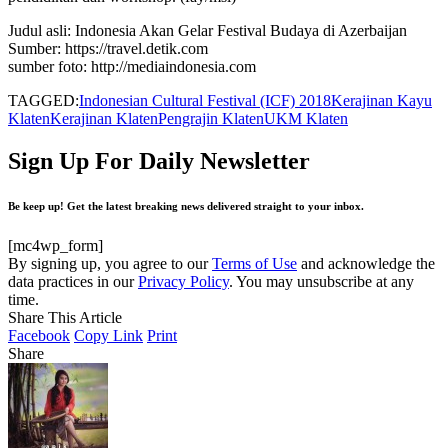
Judul asli: Indonesia Akan Gelar Festival Budaya di Azerbaijan
Sumber: https://travel.detik.com
sumber foto: http://mediaindonesia.com
TAGGED:
Indonesian Cultural Festival (ICF) 2018
Kerajinan Kayu
Klaten
Kerajinan Klaten
Pengrajin Klaten
UKM Klaten
Sign Up For Daily Newsletter
Be keep up! Get the latest breaking news delivered straight to your inbox.
[mc4wp_form]
By signing up, you agree to our
Terms of Use
and acknowledge the
data practices in our
Privacy Policy
. You may unsubscribe at any
time.
Share This Article
Facebook
Copy Link
Print
Share