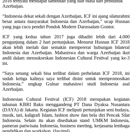
2016 ternyata mendapat sambutan yang luar biasa dari penduduk
Azerbaijan.
“Indonesia dekat sekali dengan Azerbaijan, ICF ini ajang silaturahmi
besar antara masyarakat Indonesia dan Azerbaijan,” ucap Husnan
yang juga cucu pendiri Pondok Modern Darussalam Gontor.
ICF yang kedua tahun 2017 juga dihadiri lebih dari 4.000
pengunjung dalam 2 hari pertunjukan. Menurut Husnan ICF 2018
akan lebih meriah dan semakin mempererat hubungan bilateral
Indonesia dan Azerbaijan. Mahasiswa dan warga Azerbaijan ikut
andil dalam mensukseskan Indonesian Cultural Festival yang ke-3
ini.
“Saya senang sekali bisa terlibat dalam perhelatan ICF 2018, ini
sudah ketiga kalinya saya terlibat disini untuk mempromosikan
Indonesia,” ungkap Gulnar mahasiswi studi Indonesia asal
Azerbaijan.
Indonesian Cultural Festival (ICF) 2018 merupakan kegiatan
tahunan KBRI Baku menggandeng PT Dana Dyaksa Nusantara
(DAYA) di Jakarta. Kegiatan ICF meliputi pertunjukan seni budaya,
musik, tari, kaligrafi Islam, fashion show dan bela diri Pencak Silat
Indonesia. Selain itu akan disediakan stand UMKM Indonesia,
pameran pariwisata Indonesia, business meeting, kerjasama lembaga
pendidikan dan workshop. (fay/msl)