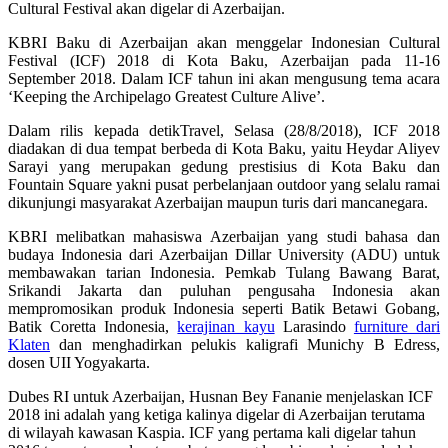
Cultural Festival akan digelar di Azerbaijan.
KBRI Baku di Azerbaijan akan menggelar Indonesian Cultural
Festival (ICF) 2018 di Kota Baku, Azerbaijan pada 11-16
September 2018. Dalam ICF tahun ini akan mengusung tema acara
‘Keeping the Archipelago Greatest Culture Alive’.
Dalam rilis kepada detikTravel, Selasa (28/8/2018), ICF 2018
diadakan di dua tempat berbeda di Kota Baku, yaitu Heydar Aliyev
Sarayi yang merupakan gedung prestisius di Kota Baku dan
Fountain Square yakni pusat perbelanjaan outdoor yang selalu ramai
dikunjungi masyarakat Azerbaijan maupun turis dari mancanegara.
KBRI melibatkan mahasiswa Azerbaijan yang studi bahasa dan
budaya Indonesia dari Azerbaijan Dillar University (ADU) untuk
membawakan tarian Indonesia. Pemkab Tulang Bawang Barat,
Srikandi Jakarta dan puluhan pengusaha Indonesia akan
mempromosikan produk Indonesia seperti Batik Betawi Gobang,
Batik Coretta Indonesia,
kerajinan kayu
Larasindo
furniture dari
Klaten
dan menghadirkan pelukis kaligrafi Munichy B Edress,
dosen UII Yogyakarta.
Dubes RI untuk Azerbaijan, Husnan Bey Fananie menjelaskan ICF
2018 ini adalah yang ketiga kalinya digelar di Azerbaijan terutama
di wilayah kawasan Kaspia. ICF yang pertama kali digelar tahun