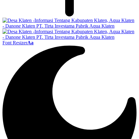
Font Resizer
Aa