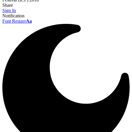
Share
Sign In
Notification
Font Resizer
Aa