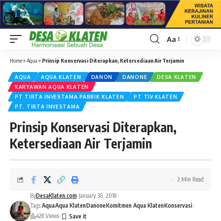
Aa
Font
Resizer
Home
»
Aqua
»
Prinsip Konservasi Diterapkan, Ketersediaan Air Terjamin
AQUA
AQUA KLATEN
DANON
DANONE
DESA KLATEN
KARYAWAN AQUA KLATEN
PT TIRTA INVESTAMA PABRIK KLATEN
PT TIV KLATEN
PT. TIRTA INVESTAMA
Prinsip Konservasi Diterapkan,
Ketersediaan Air Terjamin
2 Min Read
By
DesaKlaten.com
January 30, 2018
Tags:
Aqua
Aqua Klaten
Danone
Komitmen Aqua Klaten
Konservasi
428 Views