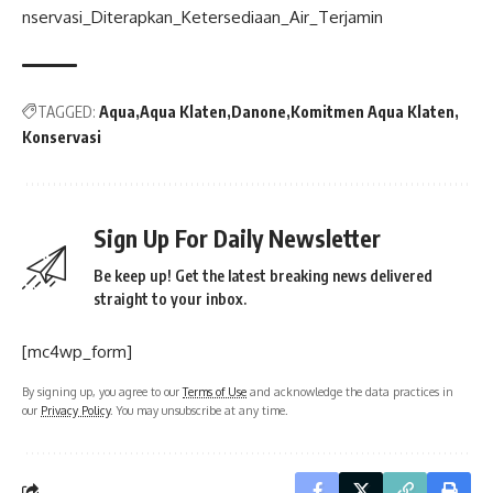
nservasi_Diterapkan_Ketersediaan_Air_Terjamin
TAGGED:
Aqua
Aqua Klaten
Danone
Komitmen Aqua Klaten
Konservasi
Sign Up For Daily Newsletter
Be keep up! Get the latest breaking news delivered
straight to your inbox.
[mc4wp_form]
By signing up, you agree to our
Terms of Use
and acknowledge the data practices in
our
Privacy Policy
. You may unsubscribe at any time.