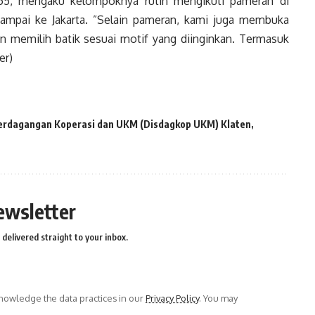
 55, mengaku kelompoknya rutin mengikuti pameran di
sampai ke Jakarta. ”Selain pameran, kami juga membuka
 memilih batik sesuai motif yang diinginkan. Termasuk
er)
erdagangan Koperasi dan UKM (Disdagkop UKM) Klaten
ewsletter
delivered straight to your inbox.
owledge the data practices in our
Privacy Policy
. You may