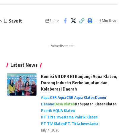
s
3 Min Read
Share
- Advertisement -
Latest News
Komisi VII DPR RI Kunjungi Aqua Klaten,
Dorong Industri Berkelanjutan dan
Kolaborasi Daerah
Aqua
CSR Aqua
CSR Aqua Klaten
Danon
Danone
Desa Klaten
Kabupaten Klaten
Klaten
Pabrik AQUA Klaten
PT Tirta Investama Pabrik Klaten
PT TIV Klaten
PT. Tirta Investama
July 4, 2026