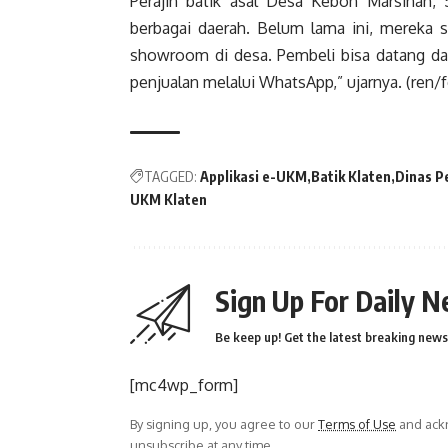
Perajin batik asal Desa Kebon Marsinah,
berbagai daerah. Belum lama ini, mereka 
showroom di desa. Pembeli bisa datang dan
penjualan melalui WhatsApp,” ujarnya. (ren/f
TAGGED:
Applikasi e-UKM
Batik Klaten
Dinas P
UKM Klaten
Sign Up For Daily N
Be keep up! Get the latest breaking news 
[mc4wp_form]
By signing up, you agree to our
Terms of Use
and ackn
unsubscribe at any time.