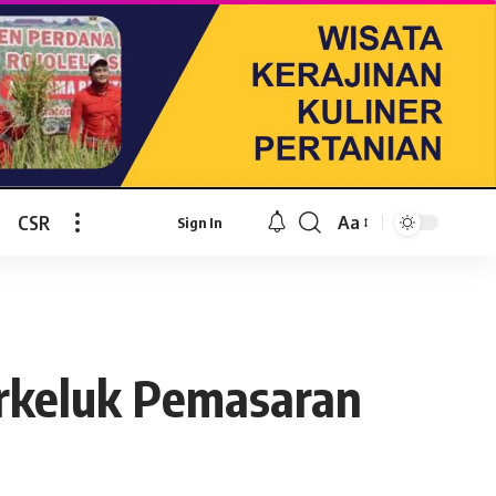
CSR
Aa
Sign In
Font
Resizer
rkeluk Pemasaran