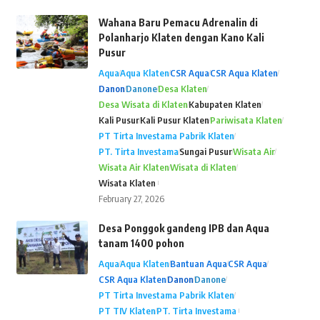
Wahana Baru Pemacu Adrenalin di
Polanharjo Klaten dengan Kano Kali
Pusur
Aqua
Aqua Klaten
CSR Aqua
CSR Aqua Klaten
Danon
Danone
Desa Klaten
Desa Wisata di Klaten
Kabupaten Klaten
Kali Pusur
Kali Pusur Klaten
Pariwisata Klaten
PT Tirta Investama Pabrik Klaten
PT. Tirta Investama
Sungai Pusur
Wisata Air
Wisata Air Klaten
Wisata di Klaten
Wisata Klaten
February 27, 2026
Desa Ponggok gandeng IPB dan Aqua
tanam 1400 pohon
Aqua
Aqua Klaten
Bantuan Aqua
CSR Aqua
CSR Aqua Klaten
Danon
Danone
PT Tirta Investama Pabrik Klaten
PT TIV Klaten
PT. Tirta Investama