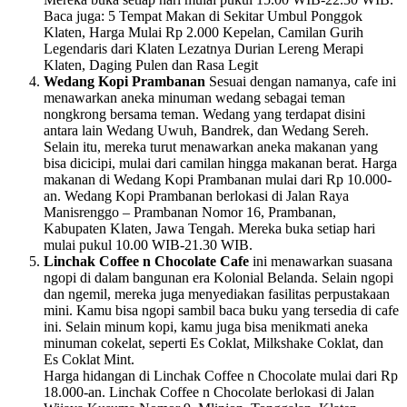
Baca juga: 5 Tempat Makan di Sekitar Umbul Ponggok
Klaten, Harga Mulai Rp 2.000 Kepelan, Camilan Gurih
Legendaris dari Klaten Lezatnya Durian Lereng Merapi
Klaten, Daging Pulen dan Rasa Legit
Wedang Kopi Prambanan
Sesuai dengan namanya, cafe ini
menawarkan aneka minuman wedang sebagai teman
nongkrong bersama teman. Wedang yang terdapat disini
antara lain Wedang Uwuh, Bandrek, dan Wedang Sereh.
Selain itu, mereka turut menawarkan aneka makanan yang
bisa dicicipi, mulai dari camilan hingga makanan berat. Harga
makanan di Wedang Kopi Prambanan mulai dari Rp 10.000-
an. Wedang Kopi Prambanan berlokasi di Jalan Raya
Manisrenggo – Prambanan Nomor 16, Prambanan,
Kabupaten Klaten, Jawa Tengah. Mereka buka setiap hari
mulai pukul 10.00 WIB-21.30 WIB.
Linchak Coffee n Chocolate Cafe
ini menawarkan suasana
ngopi di dalam bangunan era Kolonial Belanda. Selain ngopi
dan ngemil, mereka juga menyediakan fasilitas perpustakaan
mini. Kamu bisa ngopi sambil baca buku yang tersedia di cafe
ini. Selain minum kopi, kamu juga bisa menikmati aneka
minuman cokelat, seperti Es Coklat, Milkshake Coklat, dan
Es Coklat Mint.
Harga hidangan di Linchak Coffee n Chocolate mulai dari Rp
18.000-an. Linchak Coffee n Chocolate berlokasi di Jalan