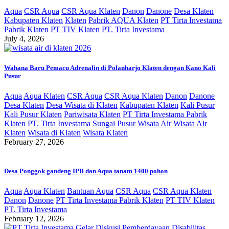
Aqua
CSR Aqua
CSR Aqua Klaten
Danon
Danone
Desa Klaten
Kabupaten Klaten
Klaten
Pabrik AQUA Klaten
PT Tirta Investama
Pabrik Klaten
PT TIV Klaten
PT. Tirta Investama
July 4, 2026
Wahana Baru Pemacu Adrenalin di Polanharjo Klaten dengan Kano Kali
Pusur
Aqua
Aqua Klaten
CSR Aqua
CSR Aqua Klaten
Danon
Danone
Desa Klaten
Desa Wisata di Klaten
Kabupaten Klaten
Kali Pusur
Kali Pusur Klaten
Pariwisata Klaten
PT Tirta Investama Pabrik
Klaten
PT. Tirta Investama
Sungai Pusur
Wisata Air
Wisata Air
Klaten
Wisata di Klaten
Wisata Klaten
February 27, 2026
Desa Ponggok gandeng IPB dan Aqua tanam 1400 pohon
Aqua
Aqua Klaten
Bantuan Aqua
CSR Aqua
CSR Aqua Klaten
Danon
Danone
PT Tirta Investama Pabrik Klaten
PT TIV Klaten
PT. Tirta Investama
February 12, 2026