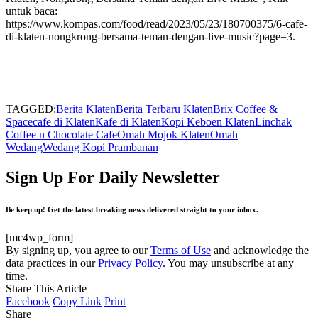
untuk baca:
https://www.kompas.com/food/read/2023/05/23/180700375/6-cafe-
di-klaten-nongkrong-bersama-teman-dengan-live-music?page=3.
TAGGED:
Berita Klaten
Berita Terbaru Klaten
Brix Coffee &
Space
cafe di Klaten
Kafe di Klaten
Kopi Keboen Klaten
Linchak
Coffee n Chocolate Cafe
Omah Mojok Klaten
Omah
Wedang
Wedang Kopi Prambanan
Sign Up For Daily Newsletter
Be keep up! Get the latest breaking news delivered straight to your inbox.
[mc4wp_form]
By signing up, you agree to our
Terms of Use
and acknowledge the
data practices in our
Privacy Policy
. You may unsubscribe at any
time.
Share This Article
Facebook
Copy Link
Print
Share