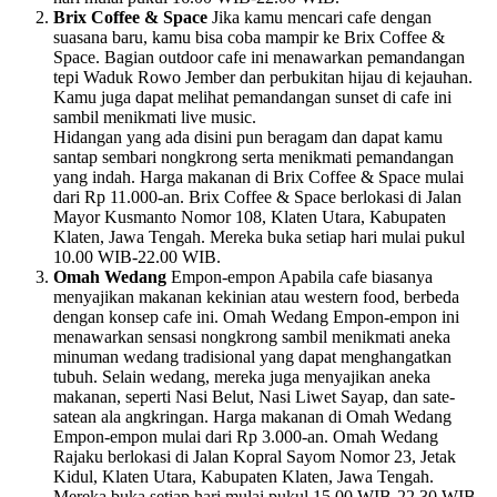
Brix Coffee & Space
Jika kamu mencari cafe dengan
suasana baru, kamu bisa coba mampir ke Brix Coffee &
Space. Bagian outdoor cafe ini menawarkan pemandangan
tepi Waduk Rowo Jember dan perbukitan hijau di kejauhan.
Kamu juga dapat melihat pemandangan sunset di cafe ini
sambil menikmati live music.
Hidangan yang ada disini pun beragam dan dapat kamu
santap sembari nongkrong serta menikmati pemandangan
yang indah. Harga makanan di Brix Coffee & Space mulai
dari Rp 11.000-an. Brix Coffee & Space berlokasi di Jalan
Mayor Kusmanto Nomor 108, Klaten Utara, Kabupaten
Klaten, Jawa Tengah. Mereka buka setiap hari mulai pukul
10.00 WIB-22.00 WIB.
Omah Wedang
Empon-empon Apabila cafe biasanya
menyajikan makanan kekinian atau western food, berbeda
dengan konsep cafe ini. Omah Wedang Empon-empon ini
menawarkan sensasi nongkrong sambil menikmati aneka
minuman wedang tradisional yang dapat menghangatkan
tubuh. Selain wedang, mereka juga menyajikan aneka
makanan, seperti Nasi Belut, Nasi Liwet Sayap, dan sate-
satean ala angkringan. Harga makanan di Omah Wedang
Empon-empon mulai dari Rp 3.000-an. Omah Wedang
Rajaku berlokasi di Jalan Kopral Sayom Nomor 23, Jetak
Kidul, Klaten Utara, Kabupaten Klaten, Jawa Tengah.
Mereka buka setiap hari mulai pukul 15.00 WIB-22.30 WIB.