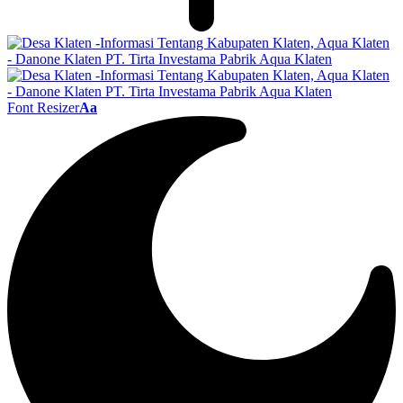
Font Resizer
Aa