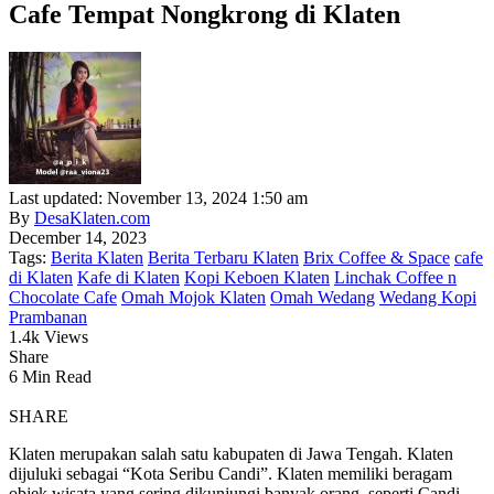
Cafe Tempat Nongkrong di Klaten
Last updated: November 13, 2024 1:50 am
By
DesaKlaten.com
December 14, 2023
Tags:
Berita Klaten
Berita Terbaru Klaten
Brix Coffee & Space
cafe
di Klaten
Kafe di Klaten
Kopi Keboen Klaten
Linchak Coffee n
Chocolate Cafe
Omah Mojok Klaten
Omah Wedang
Wedang Kopi
Prambanan
1.4k Views
Share
6 Min Read
SHARE
Klaten merupakan salah satu kabupaten di Jawa Tengah. Klaten
dijuluki sebagai “Kota Seribu Candi”. Klaten memiliki beragam
objek wisata yang sering dikunjungi banyak orang, seperti Candi