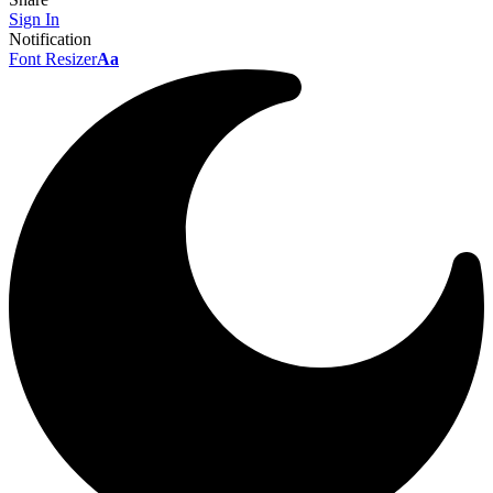
Sign In
Notification
Font Resizer
Aa