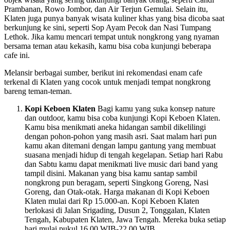
Prambanan, Rowo Jombor, dan Air Terjun Gemulai. Selain itu,
Klaten juga punya banyak wisata kuliner khas yang bisa dicoba saat
berkunjung ke sini, seperti Sop Ayam Pecok dan Nasi Tumpang
Lethok. Jika kamu mencari tempat untuk nongkrong yang nyaman
bersama teman atau kekasih, kamu bisa coba kunjungi beberapa
cafe ini.
Melansir berbagai sumber, berikut ini rekomendasi enam cafe
terkenal di Klaten yang cocok untuk menjadi tempat nongkrong
bareng teman-teman.
Kopi Keboen Klaten
Bagi kamu yang suka konsep nature
dan outdoor, kamu bisa coba kunjungi Kopi Keboen Klaten.
Kamu bisa menikmati aneka hidangan sambil dikelilingi
dengan pohon-pohon yang masih asri. Saat malam hari pun
kamu akan ditemani dengan lampu gantung yang membuat
suasana menjadi hidup di tengah kegelapan. Setiap hari Rabu
dan Sabtu kamu dapat menikmati live music dari band yang
tampil disini. Makanan yang bisa kamu santap sambil
nongkrong pun beragam, seperti Singkong Goreng, Nasi
Goreng, dan Otak-otak. Harga makanan di Kopi Keboen
Klaten mulai dari Rp 15.000-an. Kopi Keboen Klaten
berlokasi di Jalan Srigading, Dusun 2, Tonggalan, Klaten
Tengah, Kabupaten Klaten, Jawa Tengah. Mereka buka setiap
hari mulai pukul 16.00 WIB-22.00 WIB.