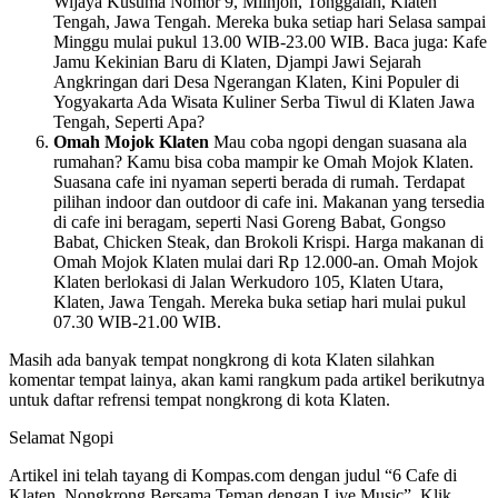
Wijaya Kusuma Nomor 9, Mlinjon, Tonggalan, Klaten
Tengah, Jawa Tengah. Mereka buka setiap hari Selasa sampai
Minggu mulai pukul 13.00 WIB-23.00 WIB. Baca juga: Kafe
Jamu Kekinian Baru di Klaten, Djampi Jawi Sejarah
Angkringan dari Desa Ngerangan Klaten, Kini Populer di
Yogyakarta Ada Wisata Kuliner Serba Tiwul di Klaten Jawa
Tengah, Seperti Apa?
Omah Mojok Klaten
Mau coba ngopi dengan suasana ala
rumahan? Kamu bisa coba mampir ke Omah Mojok Klaten.
Suasana cafe ini nyaman seperti berada di rumah. Terdapat
pilihan indoor dan outdoor di cafe ini. Makanan yang tersedia
di cafe ini beragam, seperti Nasi Goreng Babat, Gongso
Babat, Chicken Steak, dan Brokoli Krispi. Harga makanan di
Omah Mojok Klaten mulai dari Rp 12.000-an. Omah Mojok
Klaten berlokasi di Jalan Werkudoro 105, Klaten Utara,
Klaten, Jawa Tengah. Mereka buka setiap hari mulai pukul
07.30 WIB-21.00 WIB.
Masih ada banyak tempat nongkrong di kota Klaten silahkan
komentar tempat lainya, akan kami rangkum pada artikel berikutnya
untuk daftar refrensi tempat nongkrong di kota Klaten.
Selamat Ngopi
Artikel ini telah tayang di Kompas.com dengan judul “6 Cafe di
Klaten, Nongkrong Bersama Teman dengan Live Music”, Klik