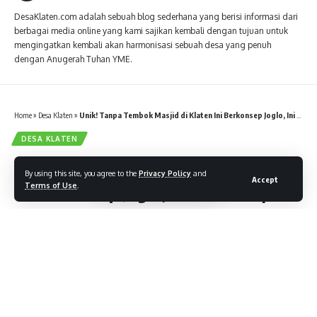
DesaKlaten.com adalah sebuah blog sederhana yang berisi informasi dari
berbagai media online yang kami sajikan kembali dengan tujuan untuk
mengingatkan kembali akan harmonisasi sebuah desa yang penuh
dengan Anugerah Tuhan YME.
Home
»
Desa Klaten
»
Unik! Tanpa Tembok Masjid di Klaten Ini Berkonsep Joglo, Ini Filosofinya
DESA KLATEN
Unik! Tanpa Tembok Masjid di Klaten
By using this site, you agree to the
Privacy Policy
and
Accept
Ini Berkonsep Joglo, Ini Filosofinya
Terms of Use
.
4 Min Read
By
DesaKlaten.com
April 20, 2021
Tags:
Berita Klaten
Berita Terbaru Klaten
Desain Masjid Unik
Klaten
Klaten Unik
Masjid
Masjid Baitul Makmur
Masjid Joglo Klaten
Masjid Klaten