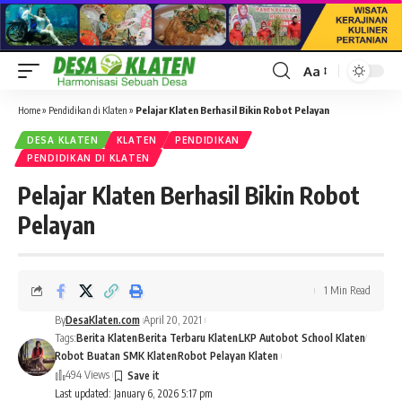
Aa
Font
Resizer
Home
»
Pendidikan di Klaten
»
Pelajar Klaten Berhasil Bikin Robot Pelayan
DESA KLATEN
KLATEN
PENDIDIKAN
PENDIDIKAN DI KLATEN
Pelajar Klaten Berhasil Bikin Robot
Pelayan
1 Min Read
By
DesaKlaten.com
April 20, 2021
Tags:
Berita Klaten
Berita Terbaru Klaten
LKP Autobot School Klaten
Robot Buatan SMK Klaten
Robot Pelayan Klaten
494 Views
Last updated: January 6, 2026 5:17 pm