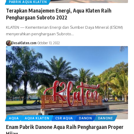
PABRIK AQUA KLATEN
Terapkan Manajemen Energi, Aqua Klaten Raih
Penghargaan Subroto 2022
KLATEN — Kementerian Energi dan Sumber Daya Mineral (ESDM)
menyerahkan penghargaan Subroto…
DesaKlaten.com
October 13, 2022
AQUA
AQUA KLATEN
CSR AQUA
DANON
DANONE
Enam Pabrik Danone Aqua Raih Penghargaan Proper
Hijau