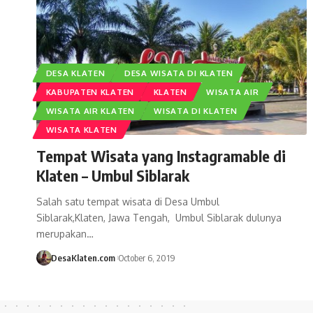
DESA KLATEN
DESA WISATA DI KLATEN
KABUPATEN KLATEN
KLATEN
WISATA AIR
WISATA AIR KLATEN
WISATA DI KLATEN
WISATA KLATEN
Tempat Wisata yang Instagramable di
Klaten – Umbul Siblarak
Salah satu tempat wisata di Desa Umbul
Siblarak,Klaten, Jawa Tengah, Umbul Siblarak dulunya
merupakan…
DesaKlaten.com
October 6, 2019