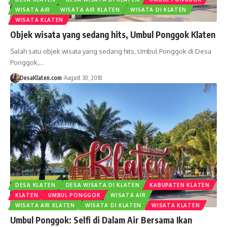
WISATA AIR
WISATA AIR KLATEN
WISATA DI KLATEN
WISATA KLATEN
Objek wisata yang sedang hits, Umbul Ponggok Klaten
Salah satu objek wisata yang sedang hits, Umbul Ponggok di Desa
Ponggok,…
DesaKlaten.com
August 30, 2018
DESA KLATEN
DESA WISATA DI KLATEN
KABUPATEN KLATEN
KLATEN
UMBUL PONGGOK
WISATA AIR
WISATA AIR KLATEN
WISATA DI KLATEN
WISATA KLATEN
Umbul Ponggok: Selfi di Dalam Air Bersama Ikan