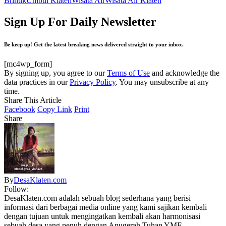
Brintik
Umbul Klaten
Wisata Air
Wisata Air Klaten
Sign Up For Daily Newsletter
Be keep up! Get the latest breaking news delivered straight to your inbox.
[mc4wp_form]
By signing up, you agree to our
Terms of Use
and acknowledge the
data practices in our
Privacy Policy
. You may unsubscribe at any
time.
Share This Article
Facebook
Copy Link
Print
Share
By
DesaKlaten.com
Follow:
DesaKlaten.com adalah sebuah blog sederhana yang berisi
informasi dari berbagai media online yang kami sajikan kembali
dengan tujuan untuk mengingatkan kembali akan harmonisasi
sebuah desa yang penuh dengan Anugerah Tuhan YME.