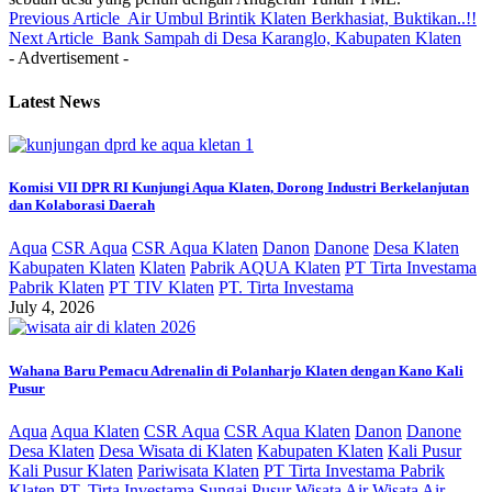
Previous Article
Air Umbul Brintik Klaten Berkhasiat, Buktikan..!!
Next Article
Bank Sampah di Desa Karanglo, Kabupaten Klaten
- Advertisement -
Latest News
Komisi VII DPR RI Kunjungi Aqua Klaten, Dorong Industri Berkelanjutan
dan Kolaborasi Daerah
Aqua
CSR Aqua
CSR Aqua Klaten
Danon
Danone
Desa Klaten
Kabupaten Klaten
Klaten
Pabrik AQUA Klaten
PT Tirta Investama
Pabrik Klaten
PT TIV Klaten
PT. Tirta Investama
July 4, 2026
Wahana Baru Pemacu Adrenalin di Polanharjo Klaten dengan Kano Kali
Pusur
Aqua
Aqua Klaten
CSR Aqua
CSR Aqua Klaten
Danon
Danone
Desa Klaten
Desa Wisata di Klaten
Kabupaten Klaten
Kali Pusur
Kali Pusur Klaten
Pariwisata Klaten
PT Tirta Investama Pabrik
Klaten
PT. Tirta Investama
Sungai Pusur
Wisata Air
Wisata Air