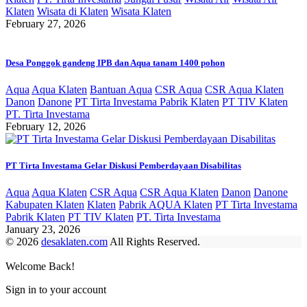
Klaten
Wisata di Klaten
Wisata Klaten
February 27, 2026
Desa Ponggok gandeng IPB dan Aqua tanam 1400 pohon
Aqua
Aqua Klaten
Bantuan Aqua
CSR Aqua
CSR Aqua Klaten
Danon
Danone
PT Tirta Investama Pabrik Klaten
PT TIV Klaten
PT. Tirta Investama
February 12, 2026
PT Tirta Investama Gelar Diskusi Pemberdayaan Disabilitas
Aqua
Aqua Klaten
CSR Aqua
CSR Aqua Klaten
Danon
Danone
Kabupaten Klaten
Klaten
Pabrik AQUA Klaten
PT Tirta Investama
Pabrik Klaten
PT TIV Klaten
PT. Tirta Investama
January 23, 2026
© 2026
desaklaten.com
All Rights Reserved.
Welcome Back!
Sign in to your account