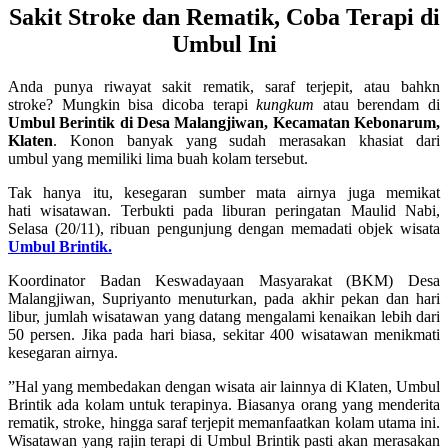
Sakit Stroke dan Rematik, Coba Terapi di
Umbul Ini
Anda punya riwayat sakit rematik, saraf terjepit, atau bahkn
stroke? Mungkin bisa dicoba terapi
kungkum
atau berendam di
Umbul Berintik di Desa Malangjiwan, Kecamatan Kebonarum,
Klaten
. Konon banyak yang sudah merasakan khasiat dari
umbul yang memiliki lima buah kolam tersebut.
Tak hanya itu, kesegaran sumber mata airnya juga memikat
hati wisatawan. Terbukti pada liburan peringatan Maulid Nabi,
Selasa (20/11), ribuan pengunjung dengan memadati objek wisata
Umbul Brintik.
Koordinator Badan Keswadayaan Masyarakat (BKM) Desa
Malangjiwan, Supriyanto menuturkan, pada akhir pekan dan hari
libur, jumlah wisatawan yang datang mengalami kenaikan lebih dari
50 persen. Jika pada hari biasa, sekitar 400 wisatawan menikmati
kesegaran airnya.
”Hal yang membedakan dengan wisata air lainnya di Klaten, Umbul
Brintik ada kolam untuk terapinya. Biasanya orang yang menderita
rematik, stroke, hingga saraf terjepit memanfaatkan kolam utama ini.
Wisatawan yang rajin terapi di Umbul Brintik pasti akan merasakan