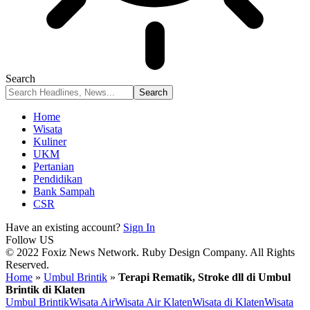
Search
Home
Wisata
Kuliner
UKM
Pertanian
Pendidikan
Bank Sampah
CSR
Have an existing account?
Sign In
Follow US
© 2022 Foxiz News Network. Ruby Design Company. All Rights
Reserved.
Home
»
Umbul Brintik
»
Terapi Rematik, Stroke dll di Umbul
Brintik di Klaten
Umbul Brintik
Wisata Air
Wisata Air Klaten
Wisata di Klaten
Wisata