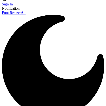
Sign In
Notification
Font Resizer
Aa