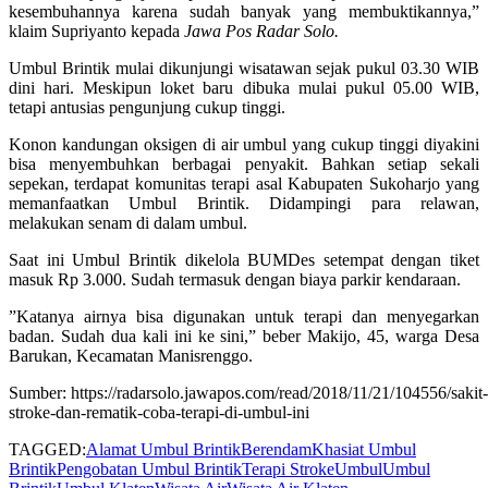
kesembuhannya karena sudah banyak yang membuktikannya,”
klaim Supriyanto kepada
Jawa Pos Radar Solo.
Umbul Brintik mulai dikunjungi wisatawan sejak pukul 03.30 WIB
dini hari. Meskipun loket baru dibuka mulai pukul 05.00 WIB,
tetapi antusias pengunjung cukup tinggi.
Konon kandungan oksigen di air umbul yang cukup tinggi diyakini
bisa menyembuhkan berbagai penyakit. Bahkan setiap sekali
sepekan, terdapat komunitas terapi asal Kabupaten Sukoharjo yang
memanfaatkan Umbul Brintik. Didampingi para relawan,
melakukan senam di dalam umbul.
Saat ini Umbul Brintik dikelola BUMDes setempat dengan tiket
masuk Rp 3.000. Sudah termasuk dengan biaya parkir kendaraan.
”Katanya airnya bisa digunakan untuk terapi dan menyegarkan
badan. Sudah dua kali ini ke sini,” beber Makijo, 45, warga Desa
Barukan, Kecamatan Manisrenggo.
Sumber: https://radarsolo.jawapos.com/read/2018/11/21/104556/sakit-
stroke-dan-rematik-coba-terapi-di-umbul-ini
TAGGED:
Alamat Umbul Brintik
Berendam
Khasiat Umbul
Brintik
Pengobatan Umbul Brintik
Terapi Stroke
Umbul
Umbul