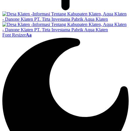
Font Resizer
Aa