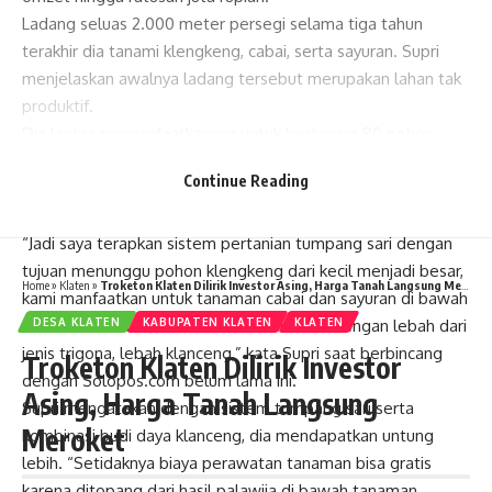
Ladang seluas 2.000 meter persegi selama tiga tahun
terakhir dia tanami klengkeng, cabai, serta sayuran. Supri
menjelaskan awalnya ladang tersebut merupakan lahan tak
produktif.
Dia lantas memanfaatkannya untuk bertanam 80 pohon
klengkeng. Lantaran baru dua hingga tiga tahun pohon
Continue Reading
klengkeng bisa dipanen, Supri lantas memanfaatkan sela-
sela lahan untuk bertanam cabai serta sayuran.
“Jadi saya terapkan sistem pertanian tumpang sari dengan
tujuan menunggu pohon klengkeng dari kecil menjadi besar,
Home
»
Klaten
»
Troketon Klaten Dilirik Investor Asing, Harga Tanah Langsung Meroket
kami manfaatkan untuk tanaman cabai dan sayuran di bawah
tanaman cabai. Kemudian dikombinasikan dengan lebah dari
DESA KLATEN
KABUPATEN KLATEN
KLATEN
jenis trigona, lebah klanceng,” kata Supri saat berbincang
Troketon Klaten Dilirik Investor
dengan Solopos.com belum lama ini.
Asing, Harga Tanah Langsung
Supri mengatakan dengan sistem tumpang sari serta
Meroket
kombinasi budi daya klanceng, dia mendapatkan untung
lebih. “Setidaknya biaya perawatan tanaman bisa gratis
karena ditopang dari hasil palawija di bawah tanaman