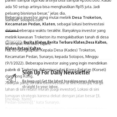
panen sampai tiga kali artinya bisa sampai Rp300.000. Kalau
ada 50 setup artinya bisa menghasilkan Rp15 juta. Jadi
peluang bisnisnya besar,” jelas dia.
Beberapa investor asing mulai melirik
Desa Troketon,
sumber: solopos.com
Kecamatan Pedan, Klaten
, sebagai lokasi berinvestasi
dalam beberapa waktu terakhir. Banyaknya investor yang
melirik kawasan Troketon itu mengakibatkan tanah di desa
TAGGED:
Berita Klaten
Berita Terbaru Klaten
Desa Kalten
setempat meroket tajam.
Klaten
Petani Kalten
Hal itu diungkapkan Kepala Desa (Kades) Troketon,
Kecamatan Pedan, Sunaryo, kepada Solopos, Minggu
(9/1/2022). Beberapa investor asing yang ingin mendirikan
pabrik di Troketon didominasi dari Korea Selatan (Korsel)
Sign Up For Daily Newsletter
dan Hong Kong.
Be keep up! Get the latest breaking news delivered
“Banyak yang tertarik berinvestasi di sini. Soalnya, harga
straight to your inbox.
lahan di sini relatif murah [bagi investor]. Lokasi di sini
lumayan strategis karena dekat dengan jalan besar [Jl.
[mc4wp_form]
Pedan-Juwiring],” kata Sunaryo.
Sunaryo mengatakan beberapa investor yang masuk ke
By signing up, you agree to our
Terms of Use
and acknowledge the data practices in
our
Privacy Policy
. You may unsubscribe at any time.
Troketon ingin mendirikan pabrik di bidang alat kesehatan