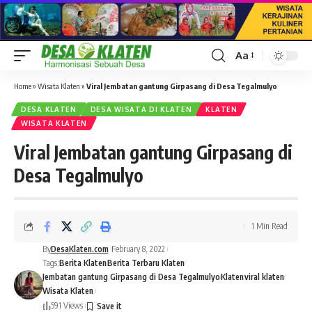
Aa
Font
Resizer
Home
»
Wisata Klaten
»
Viral Jembatan gantung Girpasang di Desa Tegalmulyo
DESA KLATEN
DESA WISATA DI KLATEN
KLATEN
WISATA KLATEN
Viral Jembatan gantung Girpasang di
Desa Tegalmulyo
1 Min Read
By
DesaKlaten.com
February 8, 2022
Tags:
Berita Klaten
Berita Terbaru Klaten
Jembatan gantung Girpasang di Desa Tegalmulyo
Klaten
viral klaten
Wisata Klaten
591 Views