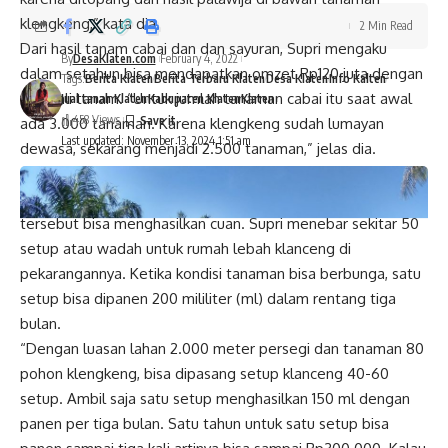
klengkeng,” kata dia.
2 Min Read
Dari hasil tanam cabai dan dan sayuran, Supri mengaku
By
DesaKlaten.com
February 4, 2022
dalam setahun bisa mendapatkan omzet Rp120 juta dengan
Tags:
Berita Klaten
Berita Terbaru Klaten
Desa Klaten
Info Kalten
tiga kali tanam. “Untuk jumlah tanaman cabai itu saat awal
Jual tanah Klaten
Kabupaten Klaten
Klaten
458 Views
ada 3.000 tanaman. Karena klengkeng sudah lumayan
Last updated: November 13, 2024 1:51 am
dewasa, sekarang menjadi 2.500 tanaman,” jelas dia.
Terkait budi daya klanceng, Supri mengatakan tak hanya
membantu penyerbukan tanaman, keberadaan lebah
tersebut bisa menghasilkan cuan. Supri menebar sekitar 50
setup atau wadah untuk rumah lebah klanceng di
pekarangannya. Ketika kondisi tanaman bisa berbunga, satu
setup bisa dipanen 200 mililiter (ml) dalam rentang tiga
bulan.
“Dengan luasan lahan 2.000 meter persegi dan tanaman 80
pohon klengkeng, bisa dipasang setup klanceng 40-60
setup. Ambil saja satu setup menghasilkan 150 ml dengan
panen per tiga bulan. Satu tahun untuk satu setup bisa