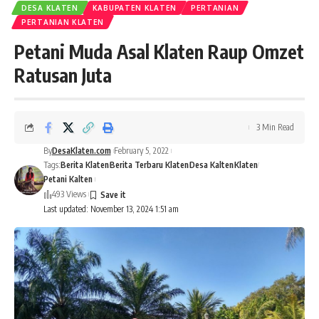
DESA KLATEN
KABUPATEN KLATEN
PERTANIAN
PERTANIAN KLATEN
Petani Muda Asal Klaten Raup Omzet
Ratusan Juta
3 Min Read
By
DesaKlaten.com
February 5, 2022
Tags:
Berita Klaten
Berita Terbaru Klaten
Desa Kalten
Klaten
Petani Kalten
493 Views
Last updated: November 13, 2024 1:51 am