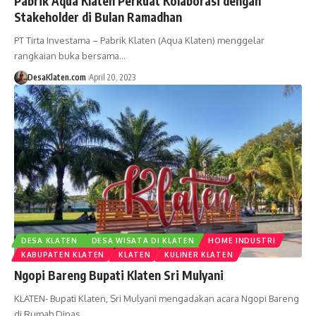
Pabrik Aqua Klaten Perkuat Kolaborasi dengan
Stakeholder di Bulan Ramadhan
PT Tirta Investama – Pabrik Klaten (Aqua Klaten) menggelar
rangkaian buka bersama…
DesaKlaten.com
April 20, 2023
DESA KLATEN
DESA WISATA DI KLATEN
HOME INDUSTRI
KABUPATEN KLATEN
KLATEN
KULINER KLATEN
Ngopi Bareng Bupati Klaten Sri Mulyani
KLATEN- Bupati Klaten, Sri Mulyani mengadakan acara Ngopi Bareng
di Rumah Dinas…