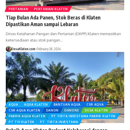
PERTANIAN
PERTANIAN KLATEN
Tiap Bulan Ada Panen, Stok Beras di Klaten
Dipastikan Aman sampai Lebaran
Dinas Ketahanan Pangan dan Pertanian (DKPP) Klaten memastikan
ketersediaan atau stok pangan…
DesaKlaten.com
February 28, 2024
AQUA
AQUA KLATEN
BANTUAN AQUA
CSR AQUA
CSR AQUA KLATEN
DANON
DANONE
DESA KLATEN
PABRIK AQUA KLATEN
PT TIRTA INVESTAMA PABRIK KLATEN
PT TIV KLATEN
PT. TIRTA INVESTAMA