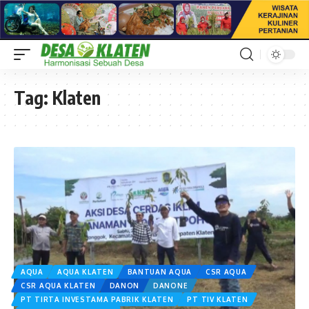
Tag:
Klaten
AQUA
AQUA KLATEN
BANTUAN AQUA
CSR AQUA
CSR AQUA KLATEN
DANON
DANONE
PT TIRTA INVESTAMA PABRIK KLATEN
PT TIV KLATEN