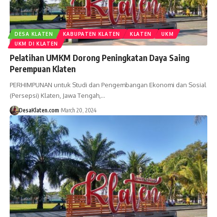
DESA KLATEN
KABUPATEN KLATEN
KLATEN
UKM
UKM DI KLATEN
Pelatihan UMKM Dorong Peningkatan Daya Saing
Perempuan Klaten
PERHIMPUNAN untuk Studi dan Pengembangan Ekonomi dan Sosial
(Persepsi) Klaten, Jawa Tengah,…
DesaKlaten.com
March 20, 2024