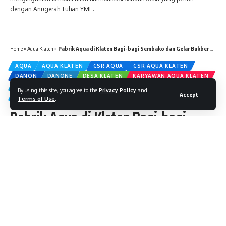
dengan Anugerah Tuhan YME.
Home
»
Aqua Klaten
»
Pabrik Aqua di Klaten Bagi-bagi Sembako dan Gelar Bukber Bersama Warga Sekitar
AQUA
AQUA KLATEN
CSR AQUA
CSR AQUA KLATEN
DANON
DANONE
DESA KLATEN
KARYAWAN AQUA KLATEN
PABRIK AQUA KLATEN
PT TIRTA INVESTAMA PABRIK KLATEN
By using this site, you agree to the
Privacy Policy
and
Accept
PT TIV KLATEN
PT. TIRTA INVESTAMA
Terms of Use
.
Pabrik Aqua di Klaten Bagi-bagi
Sembako dan Gelar Bukber Bersama
Warga Sekitar
4 Min Read
By
DesaKlaten.com
April 17, 2023
Tags:
Aqua
Aqua Klaten
Bantuan Aqua
Berita Klaten
Berita Terbaru Klaten
CSR Aqua
CSR Aqua Klaten
danon
Danone