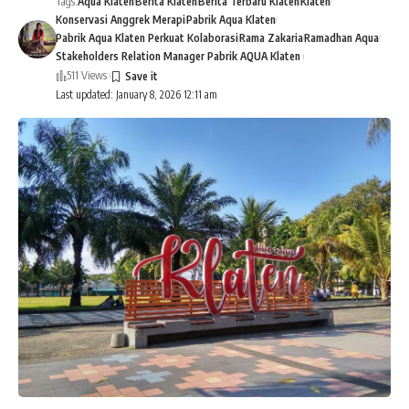
Tags:
Aqua Klaten
Berita Klaten
Berita Terbaru Klaten
Klaten
Konservasi Anggrek Merapi
Pabrik Aqua Klaten
Pabrik Aqua Klaten Perkuat Kolaborasi
Rama Zakaria
Ramadhan Aqua
Stakeholders Relation Manager Pabrik AQUA Klaten
511 Views
Last updated: January 8, 2026 12:11 am