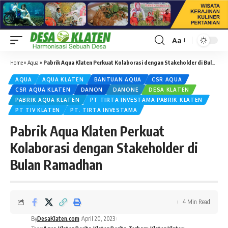
Aa
Font
Resizer
Home
»
Aqua
»
Pabrik Aqua Klaten Perkuat Kolaborasi dengan Stakeholder di Bulan Ramadhan
AQUA
AQUA KLATEN
BANTUAN AQUA
CSR AQUA
CSR AQUA KLATEN
DANON
DANONE
DESA KLATEN
PABRIK AQUA KLATEN
PT TIRTA INVESTAMA PABRIK KLATEN
PT TIV KLATEN
PT. TIRTA INVESTAMA
Pabrik Aqua Klaten Perkuat
Kolaborasi dengan Stakeholder di
Bulan Ramadhan
4 Min Read
By
DesaKlaten.com
April 20, 2023