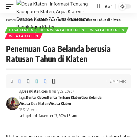
Aa
Font
Resizer
Home
»
Desa Klaten
»
Penemuan Goa Belanda berusia Ratusan Tahun di Klaten
DESA KLATEN
DESA WISATA DI KLATEN
WISATA DI KLATEN
WISATA KLATEN
Penemuan Goa Belanda berusia
Ratusan Tahun di Klaten
2 Min Read
By
DesaKlaten.com
January 22, 2020
Tags:
Berita Klaten
Berita Terbaru Klaten
Goa Belanda
Wisata Goa Klaten
Wisata Klaten
362 Views
Last updated: November 13, 2024 1:51 am
Klaten rupanya masih menyimpan banyak cerita, belum habis