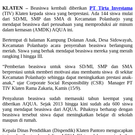
KLATEN
–
Beasiswa kembali diberikan
PT Tirta Investama
(TIV) Klaten kepada siswa yang berprestasi. Ada 144 siswa mulai
dari SD/MI, SMP dan SMA di Kecamatan Polanharjo yang
mendapat beasiswa dari perusahaan yang memproduksi air minum
dalam kemasan (AMDK) AQUA ini.
Bertempat di halaman Kampung Dolanan Anak, Desa Sidowayah,
Kecamatan Polanharjo acara penyerahan beasiswa berlangsung
meriah. Siswa yang berhak mendapat beasiswa mereka yang meraih
rangking I hingga III.
“Pemberian beasiswa untuk siswa SD/MI, SMP dan SMA
berprestasi untuk memberi motivasi atau membantu siswa di sekitar
Kecamatan Polanharjo sehingga dapat meningkatkan prestasi anak-
anak,” ujar Corporate Social Responsibility (CSR) Manager PT
TIV Klaten Rama Zakaria, Kamis (15/9).
Penyaluran beasiswa sudah memasuki tahun keempat yang
diberikan AQUA. Sejak 2013 hingga kini sudah ada 600 siswa
yang mendapat beasiswa dari AQUA. Pihaknya berharap dengan
beasiswa tersebut siswa dapat meningkatkan belajar di sekolah
maupun di rumah.
Kepala Dinas Pendidikan (Dispendik) Klaten Pantoro mengucapkan