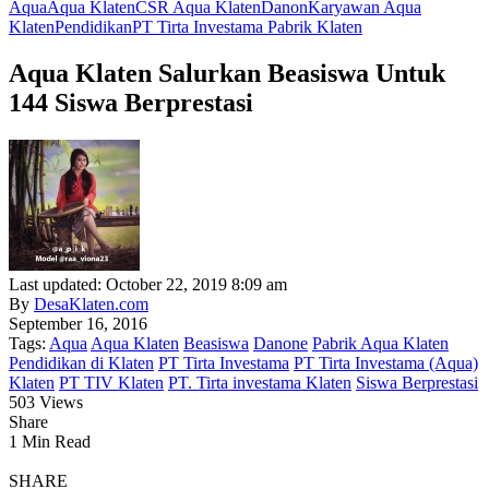
Aqua
Aqua Klaten
CSR Aqua Klaten
Danon
Karyawan Aqua
Klaten
Pendidikan
PT Tirta Investama Pabrik Klaten
Aqua Klaten Salurkan Beasiswa Untuk
144 Siswa Berprestasi
Last updated: October 22, 2019 8:09 am
By
DesaKlaten.com
September 16, 2016
Tags:
Aqua
Aqua Klaten
Beasiswa
Danone
Pabrik Aqua Klaten
Pendidikan di Klaten
PT Tirta Investama
PT Tirta Investama (Aqua)
Klaten
PT TIV Klaten
PT. Tirta investama Klaten
Siswa Berprestasi
503 Views
Share
1 Min Read
SHARE