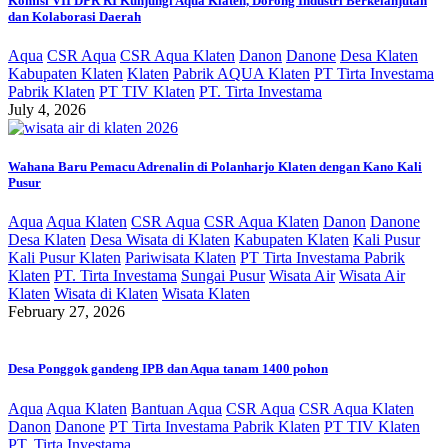
Komisi VII DPR RI Kunjungi Aqua Klaten, Dorong Industri Berkelanjutan
dan Kolaborasi Daerah
Aqua
CSR Aqua
CSR Aqua Klaten
Danon
Danone
Desa Klaten
Kabupaten Klaten
Klaten
Pabrik AQUA Klaten
PT Tirta Investama
Pabrik Klaten
PT TIV Klaten
PT. Tirta Investama
July 4, 2026
Wahana Baru Pemacu Adrenalin di Polanharjo Klaten dengan Kano Kali
Pusur
Aqua
Aqua Klaten
CSR Aqua
CSR Aqua Klaten
Danon
Danone
Desa Klaten
Desa Wisata di Klaten
Kabupaten Klaten
Kali Pusur
Kali Pusur Klaten
Pariwisata Klaten
PT Tirta Investama Pabrik
Klaten
PT. Tirta Investama
Sungai Pusur
Wisata Air
Wisata Air
Klaten
Wisata di Klaten
Wisata Klaten
February 27, 2026
Desa Ponggok gandeng IPB dan Aqua tanam 1400 pohon
Aqua
Aqua Klaten
Bantuan Aqua
CSR Aqua
CSR Aqua Klaten
Danon
Danone
PT Tirta Investama Pabrik Klaten
PT TIV Klaten
PT. Tirta Investama