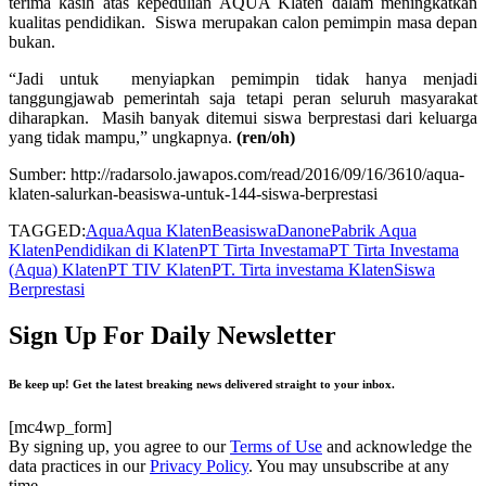
terima kasih atas kepedulian AQUA Klaten dalam meningkatkan
kualitas pendidikan. Siswa merupakan calon pemimpin masa depan
bukan.
“Jadi untuk menyiapkan pemimpin tidak hanya menjadi
tanggungjawab pemerintah saja tetapi peran seluruh masyarakat
diharapkan. Masih banyak ditemui siswa berprestasi dari keluarga
yang tidak mampu,” ungkapnya.
(ren/oh)
Sumber: http://radarsolo.jawapos.com/read/2016/09/16/3610/aqua-
klaten-salurkan-beasiswa-untuk-144-siswa-berprestasi
TAGGED:
Aqua
Aqua Klaten
Beasiswa
Danone
Pabrik Aqua
Klaten
Pendidikan di Klaten
PT Tirta Investama
PT Tirta Investama
(Aqua) Klaten
PT TIV Klaten
PT. Tirta investama Klaten
Siswa
Berprestasi
Sign Up For Daily Newsletter
Be keep up! Get the latest breaking news delivered straight to your inbox.
[mc4wp_form]
By signing up, you agree to our
Terms of Use
and acknowledge the
data practices in our
Privacy Policy
. You may unsubscribe at any
time.