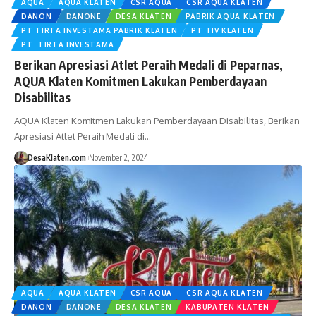
AQUA
AQUA KLATEN
CSR AQUA
CSR AQUA KLATEN
DANON
DANONE
DESA KLATEN
PABRIK AQUA KLATEN
PT TIRTA INVESTAMA PABRIK KLATEN
PT TIV KLATEN
PT. TIRTA INVESTAMA
Berikan Apresiasi Atlet Peraih Medali di Peparnas,
AQUA Klaten Komitmen Lakukan Pemberdayaan
Disabilitas
AQUA Klaten Komitmen Lakukan Pemberdayaan Disabilitas, Berikan
Apresiasi Atlet Peraih Medali di…
DesaKlaten.com
November 2, 2024
AQUA
AQUA KLATEN
CSR AQUA
CSR AQUA KLATEN
DANON
DANONE
DESA KLATEN
KABUPATEN KLATEN