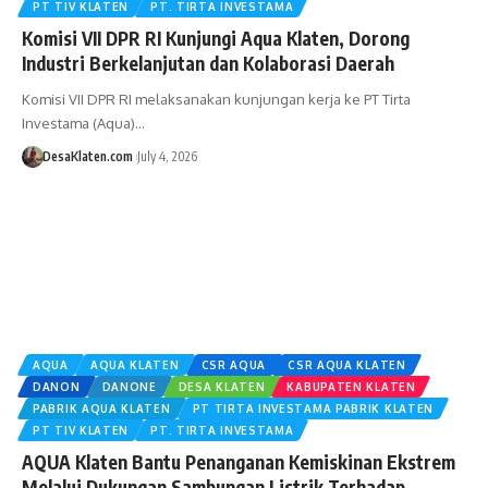
PT TIV KLATEN
PT. TIRTA INVESTAMA
Komisi VII DPR RI Kunjungi Aqua Klaten, Dorong
Industri Berkelanjutan dan Kolaborasi Daerah
Komisi VII DPR RI melaksanakan kunjungan kerja ke PT Tirta
Investama (Aqua)…
DesaKlaten.com
July 4, 2026
AQUA
AQUA KLATEN
CSR AQUA
CSR AQUA KLATEN
DANON
DANONE
DESA KLATEN
KABUPATEN KLATEN
PABRIK AQUA KLATEN
PT TIRTA INVESTAMA PABRIK KLATEN
PT TIV KLATEN
PT. TIRTA INVESTAMA
AQUA Klaten Bantu Penanganan Kemiskinan Ekstrem
Melalui Dukungan Sambungan Listrik Terhadap