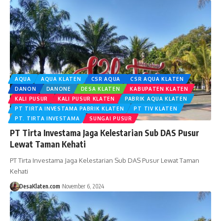
AQUA
AQUA KLATEN
CSR AQUA
CSR AQUA KLATEN
DANON
DANONE
DESA KLATEN
KABUPATEN KLATEN
KALI PUSUR
KALI PUSUR KLATEN
PABRIK AQUA KLATEN
PT TIRTA INVESTAMA PABRIK KLATEN
PT TIV KLATEN
PT. TIRTA INVESTAMA
SUNGAI PUSUR
PT Tirta Investama Jaga Kelestarian Sub DAS Pusur
Lewat Taman Kehati
PT Tirta Investama Jaga Kelestarian Sub DAS Pusur Lewat Taman
Kehati
DesaKlaten.com
November 6, 2024