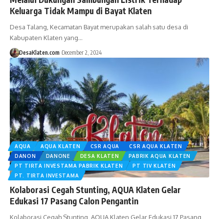
Keluarga Tidak Mampu di Bayat Klaten
Desa Talang, Kecamatan Bayat merupakan salah satu desa di
Kabupaten Klaten yang…
DesaKlaten.com
December 2, 2024
AQUA
AQUA KLATEN
CSR AQUA
CSR AQUA KLATEN
DANON
DANONE
DESA KLATEN
PABRIK AQUA KLATEN
PT TIRTA INVESTAMA PABRIK KLATEN
PT TIV KLATEN
PT. TIRTA INVESTAMA
Kolaborasi Cegah Stunting, AQUA Klaten Gelar
Edukasi 17 Pasang Calon Pengantin
Kolaborasi Cegah Stunting, AQUA Klaten Gelar Edukasi 17 Pasang