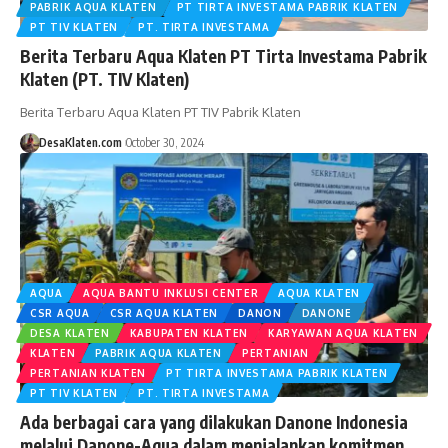
PABRIK AQUA KLATEN
PT TIRTA INVESTAMA PABRIK KLATEN
PT TIV KLATEN
PT. TIRTA INVESTAMA
Berita Terbaru Aqua Klaten PT Tirta Investama Pabrik
Klaten (PT. TIV Klaten)
Berita Terbaru Aqua Klaten PT TIV Pabrik Klaten
DesaKlaten.com
October 30, 2024
AQUA
AQUA BANTU INKLUSI CENTER
AQUA KLATEN
CSR AQUA
CSR AQUA KLATEN
DANON
DANONE
DESA KLATEN
KABUPATEN KLATEN
KARYAWAN AQUA KLATEN
KLATEN
PABRIK AQUA KLATEN
PERTANIAN
PERTANIAN KLATEN
PT TIRTA INVESTAMA PABRIK KLATEN
PT TIV KLATEN
PT. TIRTA INVESTAMA
Ada berbagai cara yang dilakukan Danone Indonesia
melalui Danone-Aqua dalam menjalankan komitmen