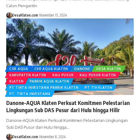
Calon Pengantin
DesaKlaten.com
November 15, 2024
CSR AQUA
CSR AQUA KLATEN
DANONE
DESA KLATEN
KABUPATEN KLATEN
KALI PUSUR
KALI PUSUR KLATEN
KLATEN
PABRIK AQUA KLATEN
PT TIRTA INVESTAMA PABRIK KLATEN
PT TIV KLATEN
PT. TIRTA INVESTAMA
Danone-AQUA Klaten Perkuat Komitmen Pelestarian
Lingkungan Sub DAS Pusur dari Hulu hingga Hilir
Danone-AQUA Klaten Perkuat Komitmen Pelestarian Lingkungan
Sub DAS Pusur dari Hulu hingga…
DesaKlaten.com
November 8, 2024