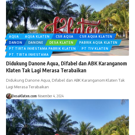
AQUA
AQUA KLATEN
CSR AQUA
CSR AQUA KLATEN
DANON
DANONE
DESA KLATEN
PABRIK AQUA KLATEN
PT TIRTA INVESTAMA PABRIK KLATEN
PT TIV KLATEN
PT. TIRTA INVESTAMA
Didukung Danone Aqua, Difabel dan ABK Karanganom
Klaten Tak Lagi Merasa Terabaikan
Didukung Danone Aqua, Difabel dan ABK Karanganom Klaten Tak
Lagi Merasa Terabaikan
DesaKlaten.com
November 4, 2024