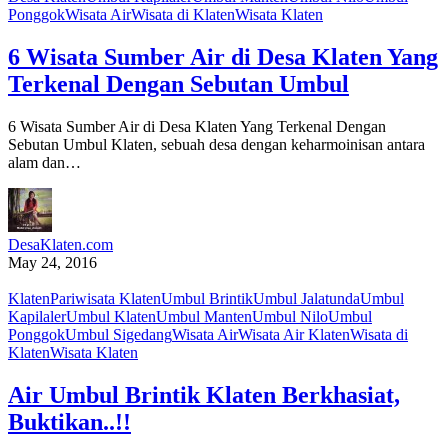
Ponggok
Wisata Air
Wisata di Klaten
Wisata Klaten
6 Wisata Sumber Air di Desa Klaten Yang
Terkenal Dengan Sebutan Umbul
6 Wisata Sumber Air di Desa Klaten Yang Terkenal Dengan
Sebutan Umbul Klaten, sebuah desa dengan keharmoinisan antara
alam dan…
DesaKlaten.com
May 24, 2016
Klaten
Pariwisata Klaten
Umbul Brintik
Umbul Jalatunda
Umbul
Kapilaler
Umbul Klaten
Umbul Manten
Umbul Nilo
Umbul
Ponggok
Umbul Sigedang
Wisata Air
Wisata Air Klaten
Wisata di
Klaten
Wisata Klaten
Air Umbul Brintik Klaten Berkhasiat,
Buktikan..!!