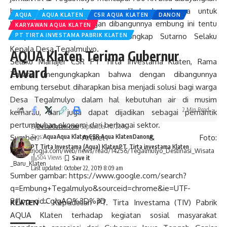
betapa besar ongkos yang dikeluarkan hanya untuk
AQUA
AQUA KLATEN
CSR AQUA KLATEN
DANON
kebutuhan air. Dan dengan dibangunnya embung ini tentu
KARYAWAN AQUA KLATEN
masyarakat sangat terbantu,” ungkap Sutarno Selaku
PT TIRTA INVESTAMA PABRIK KLATEN
Kepala Desa Tegalmulyo.
AQUA Klaten Terima Gubernur
Selaku Manajer CSR PT Tirta Investama Klaten, Rama
Award
Zakaria mengungkapkan bahwa dengan dibangunnya
embung tersebut diharapkan bisa menjadi solusi bagi warga
Desa Tegalmulyo dalam hal kebutuhan air di musim
2 Min Read
kemarau, dan juga dapat dijadikan sebagai pemantik
pertumbuhan ekonomi dari berbagai sektor.
By
DesaKlaten.com
September 16, 2016
Sumber Artikel & Foto:
Tags:
Aqua
Aqua Klaten
CSR Aqua Klaten
Danone
PT Tirta Investama (Aqua) Klaten
PT. Tirta investama Klaten
http://krjogja.com/web/news/read/14256/Tegalmulyo_Destinasi_Wisata
504 Views
_Baru_Klaten
Last updated: October 22, 2019 8:09 am
Sumber gambar: https://www.google.com/search?
q=Embung+Tegalmulyo&sourceid=chrome&ie=UTF-
8#lpg=cid:CgIgAQ%3D%3D
KLATEN
– Kepedulian PT. Tirta Investama (TIV) Pabrik
AQUA Klaten terhadap kegiatan sosial masyarakat