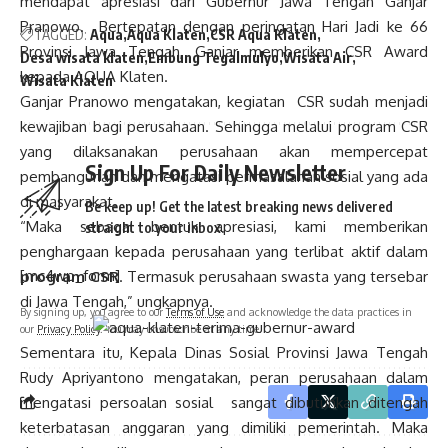
mendapat apresiasi dari Gubernur Jawa Tengah Ganjar
Pranowo. Bertepatan dengan peringatan Hari Jadi ke 66
TAGGED:
Aqua
Aqua Klaten
CSR Aqua Klaten
Provinsi Jawa Tengah, Ganjar memberikan CSR Award
Desa wisata klaten
Embung Tegalmulyo
Wisata Air
kepada AQUA Klaten.
Wisata Klaten
Ganjar Pranowo mengatakan, kegiatan CSR sudah menjadi
kewajiban bagi perusahaan. Sehingga melalui program CSR
yang dilaksanakan perusahaan akan mempercepat
Sign Up For Daily Newsletter
pembangunan dan mengatasi permasalahan sosial yang ada
di masyarakat.
Be keep up! Get the latest breaking news delivered
“Maka sebagai bentuk apresiasi, kami memberikan
straight to your inbox.
penghargaan kepada perusahaan yang terlibat aktif dalam
[mc4wp_form]
program CSR
. Termasuk perusahaan swasta yang tersebar
di Jawa Tengah,” ungkapnya.
By signing up, you agree to our
Terms of Use
and acknowledge the data practices in
our
Privacy Policy
. You may unsubscribe at any time.
Sementara itu, Kepala Dinas Sosial Provinsi Jawa Tengah
Rudy Apriyantono mengatakan, peran perusahaan dalam
mengatasi persoalan sosial sangat dibutuhkan ditengah
keterbatasan anggaran yang dimiliki pemerintah. Maka