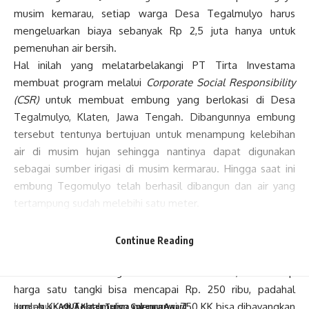
musim kemarau, setiap warga Desa Tegalmulyo harus
mengeluarkan biaya sebanyak Rp 2,5 juta hanya untuk
pemenuhan air bersih.
Hal inilah yang melatarbelakangi PT Tirta Investama
membuat program melalui
Corporate Social Responsibility
(CSR)
untuk membuat embung yang berlokasi di Desa
Tegalmulyo, Klaten, Jawa Tengah. Dibangunnya embung
tersebut tentunya bertujuan untuk menampung kelebihan
air di musim hujan sehingga nantinya dapat digunakan
sebagai sumber irigasi di musim kermarau. Hingga saat ini
embung Tegomulyo telah berhasil dibangun dan air yang
tertampung sudah melebihi satu meter.
Dengan dibangunnya embung tersebut tentu sangat
membantu masyarakat Tegalmulyo dalam pengeluaran
Continue Reading
untuk kebutuhan air. “Kita asumsikan saja setiap KK
membutuhkan 10 tangki saat musim kemarau, dan setiap
harga satu tangki bisa mencapai Rp. 250 ribu, padahal
jumlah KK di Tegalmulyo mencapai 750 KK bisa dibayangkan
Home
»
Aqua
»
AQUA Klaten Terima Gubernur Award