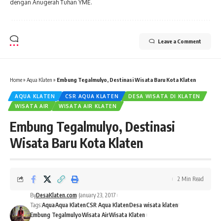
dengan Anugerah Tuhan YME.
Leave a Comment
Home
»
Aqua Klaten
»
Embung Tegalmulyo, Destinasi Wisata Baru Kota Klaten
AQUA KLATEN
CSR AQUA KLATEN
DESA WISATA DI KLATEN
WISATA AIR
WISATA AIR KLATEN
Embung Tegalmulyo, Destinasi
Wisata Baru Kota Klaten
2 Min Read
By
DesaKlaten.com
January 23, 2017
Tags:
Aqua
Aqua Klaten
CSR Aqua Klaten
Desa wisata klaten
Embung Tegalmulyo
Wisata Air
Wisata Klaten