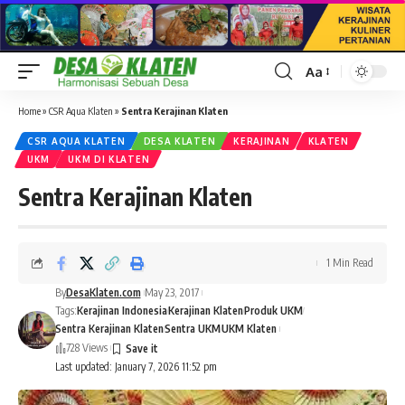
Aa
Font
Resizer
Home
»
CSR Aqua Klaten
»
Sentra Kerajinan Klaten
CSR AQUA KLATEN
DESA KLATEN
KERAJINAN
KLATEN
UKM
UKM DI KLATEN
Sentra Kerajinan Klaten
1 Min Read
By
DesaKlaten.com
May 23, 2017
Tags:
Kerajinan Indonesia
Kerajinan Klaten
Produk UKM
Sentra Kerajinan Klaten
Sentra UKM
UKM Klaten
728 Views
Last updated: January 7, 2026 11:52 pm