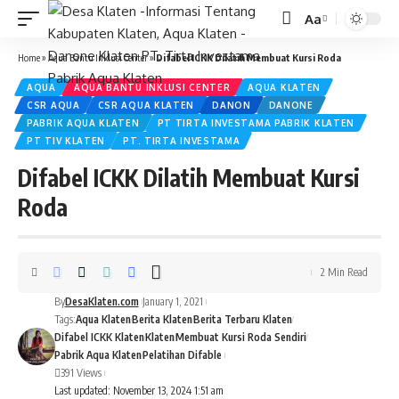
Aa
Font
Resizer
Home
»
Aqua Bantu Inklusi Center
»
Difabel ICKK Dilatih Membuat Kursi Roda
AQUA
AQUA BANTU INKLUSI CENTER
AQUA KLATEN
CSR AQUA
CSR AQUA KLATEN
DANON
DANONE
PABRIK AQUA KLATEN
PT TIRTA INVESTAMA PABRIK KLATEN
PT TIV KLATEN
PT. TIRTA INVESTAMA
Difabel ICKK Dilatih Membuat Kursi
Roda
2 Min Read
By
DesaKlaten.com
January 1, 2021
Tags:
Aqua Klaten
Berita Klaten
Berita Terbaru Klaten
Difabel ICKK Klaten
Klaten
Membuat Kursi Roda Sendiri
Pabrik Aqua Klaten
Pelatihan Difable
391 Views
Last updated: November 13, 2024 1:51 am