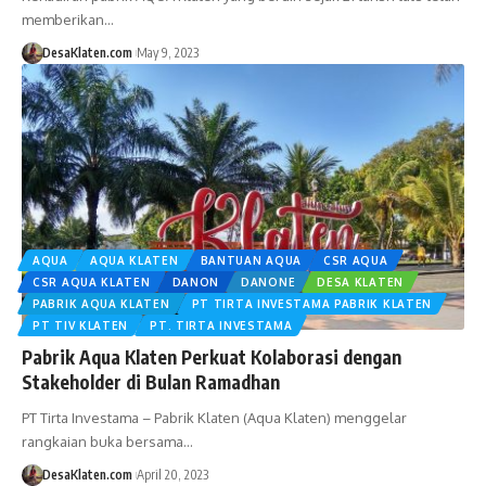
memberikan…
DesaKlaten.com
May 9, 2023
AQUA
AQUA KLATEN
BANTUAN AQUA
CSR AQUA
CSR AQUA KLATEN
DANON
DANONE
DESA KLATEN
PABRIK AQUA KLATEN
PT TIRTA INVESTAMA PABRIK KLATEN
PT TIV KLATEN
PT. TIRTA INVESTAMA
Pabrik Aqua Klaten Perkuat Kolaborasi dengan
Stakeholder di Bulan Ramadhan
PT Tirta Investama – Pabrik Klaten (Aqua Klaten) menggelar
rangkaian buka bersama…
DesaKlaten.com
April 20, 2023