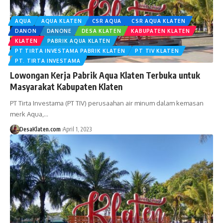
AQUA
AQUA KLATEN
CSR AQUA
CSR AQUA KLATEN
DANON
DANONE
DESA KLATEN
KABUPATEN KLATEN
KLATEN
PABRIK AQUA KLATEN
PT TIRTA INVESTAMA PABRIK KLATEN
PT TIV KLATEN
PT. TIRTA INVESTAMA
Lowongan Kerja Pabrik Aqua Klaten Terbuka untuk
Masyarakat Kabupaten Klaten
PT Tirta Investama (PT TIV) perusaahan air minum dalam kemasan
merk Aqua,…
DesaKlaten.com
April 1, 2023