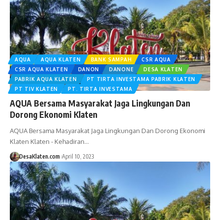
AQUA
AQUA KLATEN
BANK SAMPAH
CSR AQUA
CSR AQUA KLATEN
DANON
DANONE
DESA KLATEN
PABRIK AQUA KLATEN
PT TIRTA INVESTAMA PABRIK KLATEN
PT TIV KLATEN
PT. TIRTA INVESTAMA
AQUA Bersama Masyarakat Jaga Lingkungan Dan
Dorong Ekonomi Klaten
AQUA Bersama Masyarakat Jaga Lingkungan Dan Dorong Ekonomi
Klaten Klaten - Kehadiran…
DesaKlaten.com
April 10, 2023