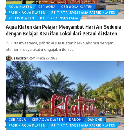
AQUA KLATEN
CSR AQUA
CSR AQUA KLATEN
PABRIK AQUA KLATEN
PT TIRTA INVESTAMA PABRIK KLATEN
PT TIV KLATEN
PT. TIRTA INVESTAMA
Aqua Klaten dan Pelajar Menyambut Hari Air Sedunia
dengan Belajar Kearifan Lokal dari Petani di Klaten
PT Tirta Investama, pabrik AQUA Klaten berkolaborasi dengan
elemen masyarakat mengajak milenial…
DesaKlaten.com
March 25, 2023
CSR AQUA
CSR AQUA KLATEN
DANON
DANONE
PABRIK AQUA KLATEN
PT TIRTA INVESTAMA PABRIK KLATEN