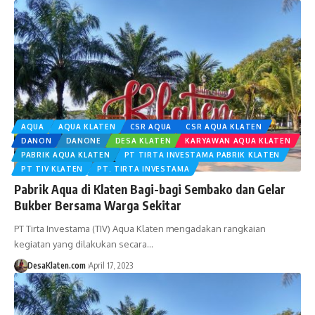
AQUA
AQUA KLATEN
CSR AQUA
CSR AQUA KLATEN
DANON
DANONE
DESA KLATEN
KARYAWAN AQUA KLATEN
PABRIK AQUA KLATEN
PT TIRTA INVESTAMA PABRIK KLATEN
PT TIV KLATEN
PT. TIRTA INVESTAMA
Pabrik Aqua di Klaten Bagi-bagi Sembako dan Gelar
Bukber Bersama Warga Sekitar
PT Tirta Investama (TIV) Aqua Klaten mengadakan rangkaian
kegiatan yang dilakukan secara…
DesaKlaten.com
April 17, 2023