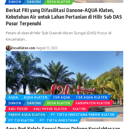
DANON
DANONE
DESA KLATEN
Berkat FRI yang Difasilitasi Danone-AQUA Klaten,
Kebutuhan Air untuk Lahan Pertanian di Hilir Sub DAS
Pusur Terpenuhi
Petani di daerah hilir Sub Daerah Aliran Sungai (DAS) Pusur di
Kecamatan…
DesaKlaten.com
August 13, 2023
AQUA
AQUA KLATEN
CSR AQUA
CSR AQUA KLATEN
DANON
DANONE
DESA KLATEN
KABUPATEN KLATEN
KALI PUSUR
KALI PUSUR KLATEN
KLATEN
PABRIK AQUA KLATEN
PT TIRTA INVESTAMA PABRIK KLATEN
PT TIV KLATEN
PT. TIRTA INVESTAMA
Aqua Ikut Kelola Sungai Pusur Dukung Kesejahteraan