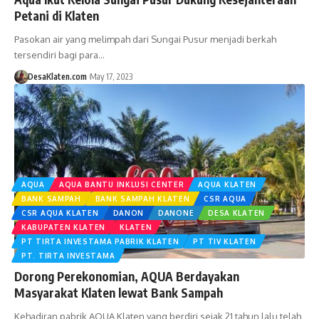
Petani di Klaten
Pasokan air yang melimpah dari Sungai Pusur menjadi berkah
tersendiri bagi para…
DesaKlaten.com
May 17, 2023
AQUA
AQUA BANTU INKLUSI CENTER
AQUA KLATEN
BANK SAMPAH
BANK SAMPAH KLATEN
CSR AQUA
CSR AQUA KLATEN
DANON
DANONE
DESA KLATEN
KABUPATEN KLATEN
KLATEN
PT TIRTA INVESTAMA PABRIK KLATEN
PT TIV KLATEN
PT. TIRTA INVESTAMA
Dorong Perekonomian, AQUA Berdayakan
Masyarakat Klaten lewat Bank Sampah
Kehadiran pabrik AQUA Klaten yang berdiri sejak 21 tahun lalu telah