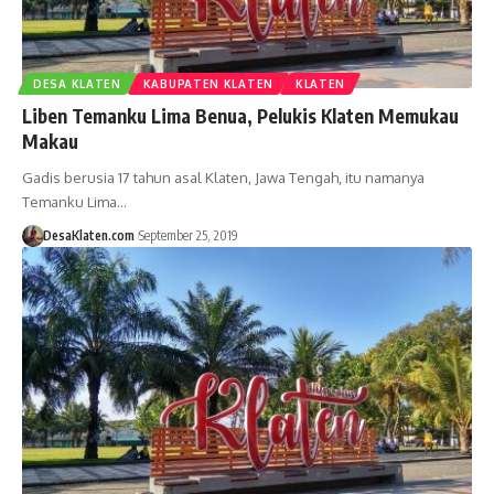
DESA KLATEN
KABUPATEN KLATEN
KLATEN
Liben Temanku Lima Benua, Pelukis Klaten Memukau
Makau
Gadis berusia 17 tahun asal Klaten, Jawa Tengah, itu namanya
Temanku Lima…
DesaKlaten.com
September 25, 2019