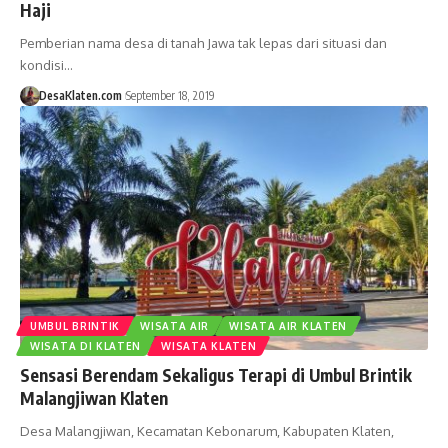
Haji
Pemberian nama desa di tanah Jawa tak lepas dari situasi dan
kondisi…
DesaKlaten.com
September 18, 2019
UMBUL BRINTIK
WISATA AIR
WISATA AIR KLATEN
WISATA DI KLATEN
WISATA KLATEN
Sensasi Berendam Sekaligus Terapi di Umbul Brintik
Malangjiwan Klaten
Desa Malangjiwan, Kecamatan Kebonarum, Kabupaten Klaten,