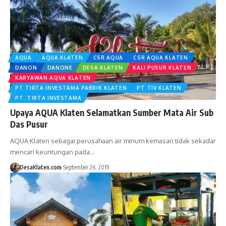
AQUA
AQUA KLATEN
CSR AQUA
CSR AQUA KLATEN
DANON
DANONE
DESA KLATEN
KALI PUSUR KLATEN
KARYAWAN AQUA KLATEN
PT TIRTA INVESTAMA PABRIK KLATEN
PT TIV KLATEN
PT. TIRTA INVESTAMA
Upaya AQUA Klaten Selamatkan Sumber Mata Air Sub
Das Pusur
AQUA Klaten sebagai perusahaan air minum kemasan tidak sekadar
mencari keuntungan pada…
DesaKlaten.com
September 26, 2019