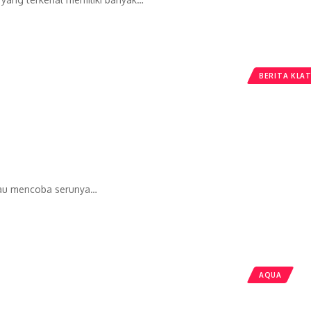
BERITA KLA
mau mencoba serunya…
AQUA