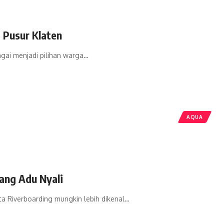
 Pusur Klaten
gai menjadi pilihan warga…
AQUA
jang Adu Nyali
ta Riverboarding mungkin lebih dikenal…