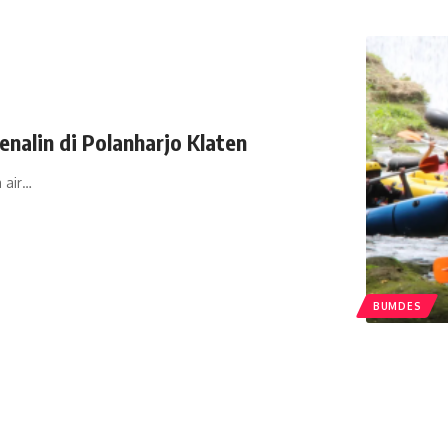
nalin di Polanharjo Klaten
 air…
BUMDES