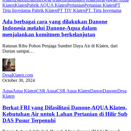
Klaten
Klaten
Pabrik AQUA Klaten
Pertanian
Pertanian Klaten
PT
Tirta Investama Pabrik Klaten
PT TIV Klaten
PT. Tirta Investama
Ada berbagai cara yang dilakukan Danone
Indonesia melalui Danone-Aqua dalam
menjalankan komitmen berkelanjutan
Ratusan Ribu Pohon Penjaga Sumber Daya Air di Klaten, dari
Durian sampai…
DesaKlaten.com
October 30, 2024
Aqua
Aqua Klaten
CSR Aqua
CSR Aqua Klaten
Danon
Danone
Desa
Klaten
Berkat FRI yang Difasilitasi Danone-AQUA Klaten,
Kebutuhan Air untuk Lahan Pertanian di Hilir Sub
DAS Pusur Terpenuhi