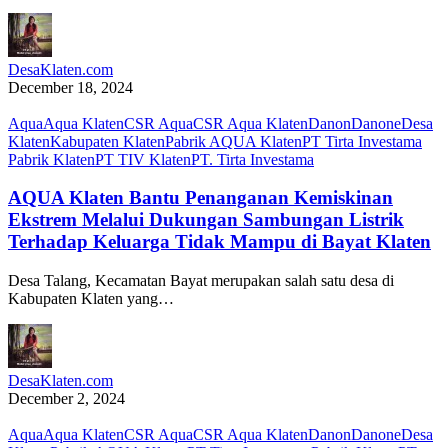
DesaKlaten.com
December 18, 2024
Aqua
Aqua Klaten
CSR Aqua
CSR Aqua Klaten
Danon
Danone
Desa
Klaten
Kabupaten Klaten
Pabrik AQUA Klaten
PT Tirta Investama
Pabrik Klaten
PT TIV Klaten
PT. Tirta Investama
AQUA Klaten Bantu Penanganan Kemiskinan
Ekstrem Melalui Dukungan Sambungan Listrik
Terhadap Keluarga Tidak Mampu di Bayat Klaten
Desa Talang, Kecamatan Bayat merupakan salah satu desa di
Kabupaten Klaten yang…
DesaKlaten.com
December 2, 2024
Aqua
Aqua Klaten
CSR Aqua
CSR Aqua Klaten
Danon
Danone
Desa