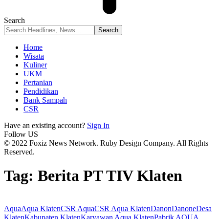
Search
Home
Wisata
Kuliner
UKM
Pertanian
Pendidikan
Bank Sampah
CSR
Have an existing account?
Sign In
Follow US
© 2022 Foxiz News Network. Ruby Design Company. All Rights
Reserved.
Tag:
Berita PT TIV Klaten
Aqua
Aqua Klaten
CSR Aqua
CSR Aqua Klaten
Danon
Danone
Desa
Klaten
Kabupaten Klaten
Karyawan Aqua Klaten
Pabrik AQUA