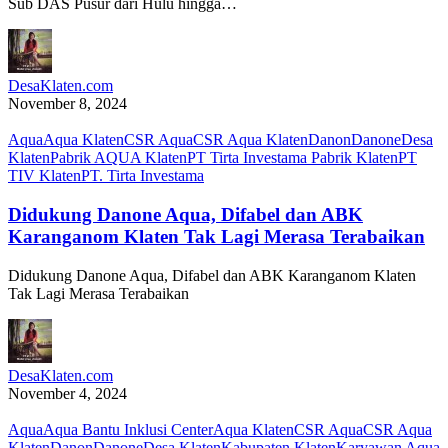
Sub DAS Pusur dari Hulu hingga…
DesaKlaten.com
November 8, 2024
Aqua
Aqua Klaten
CSR Aqua
CSR Aqua Klaten
Danon
Danone
Desa
Klaten
Pabrik AQUA Klaten
PT Tirta Investama Pabrik Klaten
PT
TIV Klaten
PT. Tirta Investama
Didukung Danone Aqua, Difabel dan ABK
Karanganom Klaten Tak Lagi Merasa Terabaikan
Didukung Danone Aqua, Difabel dan ABK Karanganom Klaten
Tak Lagi Merasa Terabaikan
DesaKlaten.com
November 4, 2024
Aqua
Aqua Bantu Inklusi Center
Aqua Klaten
CSR Aqua
CSR Aqua
Klaten
Danon
Danone
Desa Klaten
Kabupaten Klaten
Karyawan Aqua