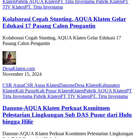
Klaten
Pabrik AQUA Klaten
PT Tirta Investama Pabrik Klaten
PT
TIV Klaten
PT. Tirta Investama
Kolaborasi Cegah Stunting, AQUA Klaten Gelar
Edukasi 17 Pasang Calon Pengantin
Kolaborasi Cegah Stunting, AQUA Klaten Gelar Edukasi 17
Pasang Calon Pengantin
DesaKlaten.com
November 15, 2024
CSR Aqua
CSR Aqua Klaten
Danone
Desa Klaten
Kabupaten
Klaten
Kali Pusur
Kali Pusur Klaten
Klaten
Pabrik AQUA Klaten
PT
Tirta Investama Pabrik Klaten
PT TIV Klaten
PT. Tirta Investama
Danone-AQUA Klaten Perkuat Komitmen
Pelestarian Lingkungan Sub DAS Pusur dari Hulu
hingga Hilir
Danone-AQUA Klaten Perkuat Komitmen Pelestarian Lingkungan