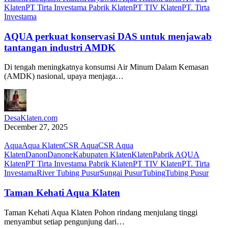
Klaten
PT Tirta Investama Pabrik Klaten
PT TIV Klaten
PT. Tirta
Investama
AQUA perkuat konservasi DAS untuk menjawab
tantangan industri AMDK
Di tengah meningkatnya konsumsi Air Minum Dalam Kemasan
(AMDK) nasional, upaya menjaga…
DesaKlaten.com
December 27, 2025
Aqua
Aqua Klaten
CSR Aqua
CSR Aqua
Klaten
Danon
Danone
Kabupaten Klaten
Klaten
Pabrik AQUA
Klaten
PT Tirta Investama Pabrik Klaten
PT TIV Klaten
PT. Tirta
Investama
River Tubing Pusur
Sungai Pusur
Tubing
Tubing Pusur
Taman Kehati Aqua Klaten
Taman Kehati Aqua Klaten Pohon rindang menjulang tinggi
menyambut setiap pengunjung dari…